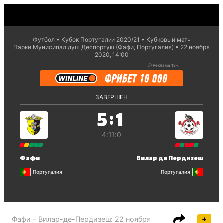
Футбол
Кубок Португалии 2020/21
Кубковый матч
Парки Мунисипал душ Деспортуш (Фафи, Португалия)
22 ноября
2020, 14:00
ⓘ
Реклама 18+.
ЗАВЕРШЕН
:
5
1
4:1
1:0
Фафи
Вилар де Пердизеш
Португалия
Португалия
Фафи - Вилар-де-Пердизеш
:
22 ноября