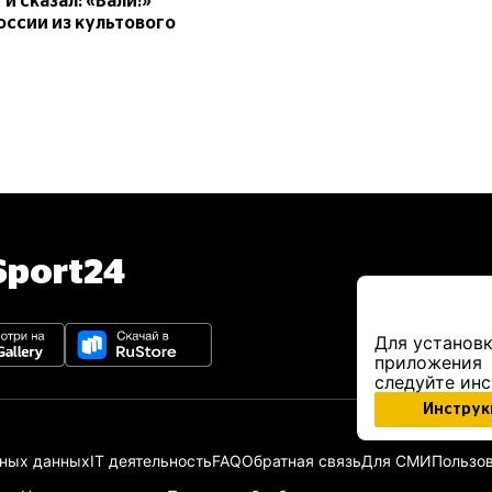
и сказал: «Вали!»
ссии из культового
port24
Для установк
приложения
следуйте ин
Инструк
ьных данных
IT деятельность
FAQ
Обратная связь
Для СМИ
Пользов