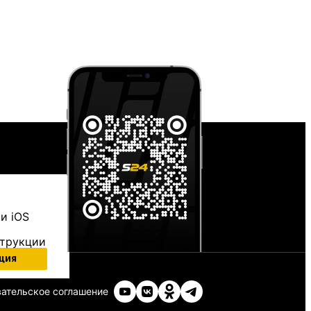
и iOS
струкции
ция
ательское соглашение