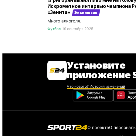
«Григорян вылил пиво мне на голову 
Искрометное интервью чемпиона Ро
«Зенита»
Эксклюзив
Много алкоголя.
Футбол
19 сентября 2025
Установите
приложение S
Что нового? История изменений
О проекте
О персонал