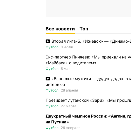
Все новости
Топ
Вторая лига-Б. «Ижевск» — «Динамо-Б
Футбол
9 июля
Экс-партнер Пиняева: «Мы приехали на 
«Майбаха» с водителем»
Футбол
8 мая
«Взрослые мужики — дудух-дадах, а м
интервью
Футбол
28 апреля
Президент луганской «Зари»: «Мы прошли
Футбол
27 марта
Двукратный чемпион России: «Англия, гд
на Путина»
Футбол
26 февраля