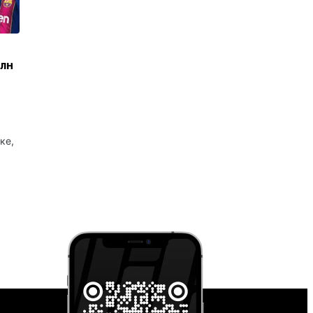
млн
ке,