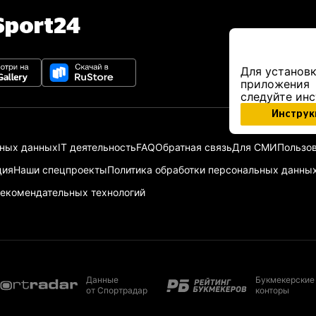
port24
Для установк
приложения
следуйте ин
Инструк
ьных данных
IT деятельность
FAQ
Обратная связь
Для СМИ
Пользов
ция
Наши спецпроекты
Политика обработки персональных данны
екомендательных технологий
Данные
Букмекерские
от Спортрадар
конторы