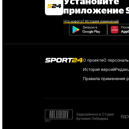
Установите
приложение S
Что нового? История изменений
О проекте
О персонал
История версий
Редак
Правила применения р
Задизайнено в Студии
Артемия Лебедева