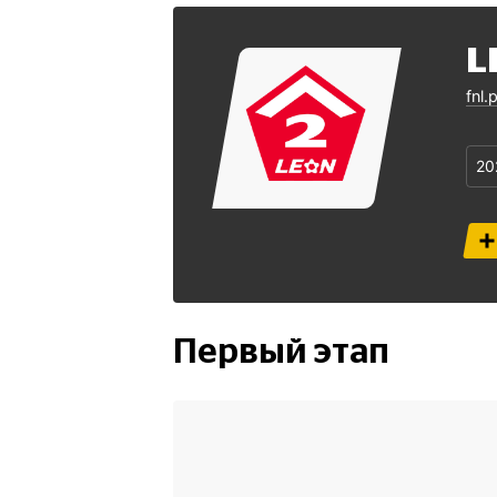
L
fnl.
20
Первый этап