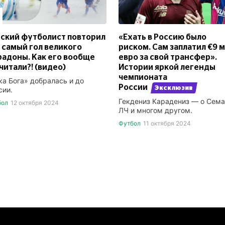
ский футболист повторил
«Ехать в Россию было
 самый гол великого
риском. Сам заплатил €9 
адоны. Как его вообще
евро за свой трансфер».
читали?! (видео)
Истории яркой легенды
чемпионата
ка Бога» добралась и до
России
Эксклюзив
сии.
Гекдениз Карадениз — о Сема
бол
12 октября 2024
ЛЧ и многом другом.
Футбол
11 октября 2024