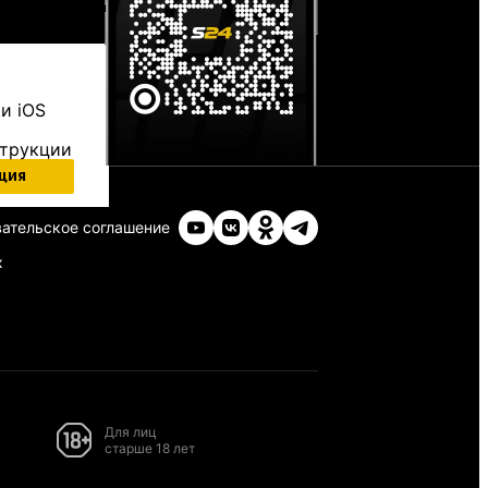
и iOS
струкции
ция
ательское соглашение
х
Для лиц
старше 18 лет