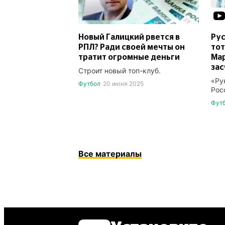
Новый Галицкий рвется в
Рус
РПЛ? Ради своей мечты он
тот
тратит огромные деньги
Мар
зас
Строит новый топ-клуб.
«Ру
Футбол
20 июня 2025
Рос
Фут
Все материалы