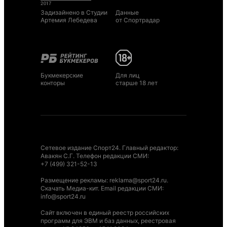
Задизайнено в Студии
Данные
Артемия Лебедева
от Спортрадар
Букмекерские
Для лиц
конторы
старше 18 лет
Сетевое издание Спорт24. Главный редактор:
Авакян С.Г. Телефон редакции СМИ:
+7 (499) 321-52-13
Размещение рекламы
:
reklama@sport24.ru
.
Скачать Медиа-кит
. Email редакции СМИ:
info@sport24.ru
Сайт включен в единый реестр российских
программ для ЭВМ и баз данных, реестровая