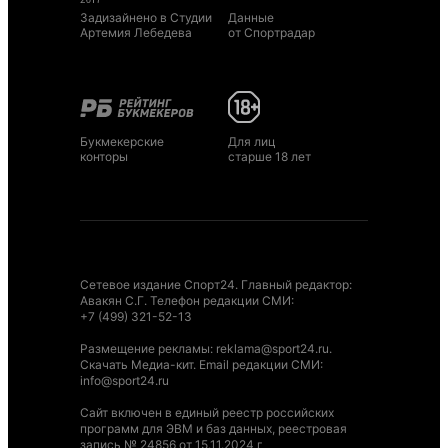
Задизайнено в Студии
Данные
Артемия Лебедева
от Спортрадар
Букмекерские
Для лиц
конторы
старше 18 лет
Сетевое издание Спорт24. Главный редактор:
Авакян С.Г. Телефон редакции СМИ:
+7 (499) 321-52-13
Размещение рекламы
:
reklama@sport24.ru
.
Скачать Медиа-кит
. Email редакции СМИ:
info@sport24.ru
Сайт включен в единый реестр российских
программ для ЭВМ и баз данных, реестровая
запись № 24856 от 15.11.2024 г