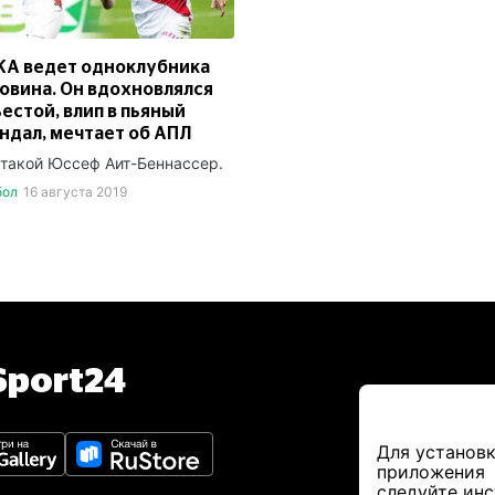
КА ведет одноклубника
овина. Он вдохновлялся
естой, влип в пьяный
ндал, мечтает об АПЛ
 такой Юссеф Аит-Беннассер.
бол
16 августа 2019
port24
Для установк
приложения
следуйте ин