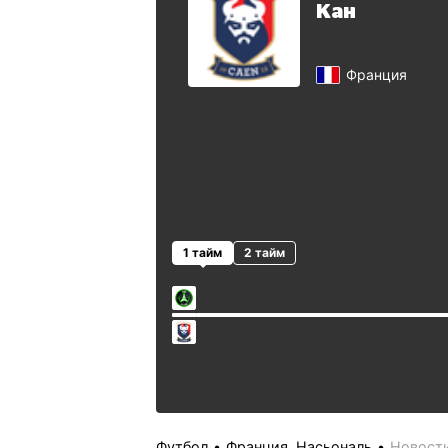
Кан
Франция
1 тайм
2 тайм
Футбол
Франция. Насьональ
Новост