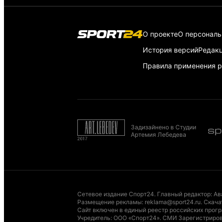
О проекте
О персонал
История версий
Редак
Правила применения р
Задизайнено в Студии
Артемия Лебедева
Сетевое издание Спорт24. Главный редактор: Ав
Размещение рекламы
:
reklama@sport24.ru
.
Скача
Сайт включен в единый реестр российских програ
Учредитель: ООО «Спорт24». СМИ Зарегистриров