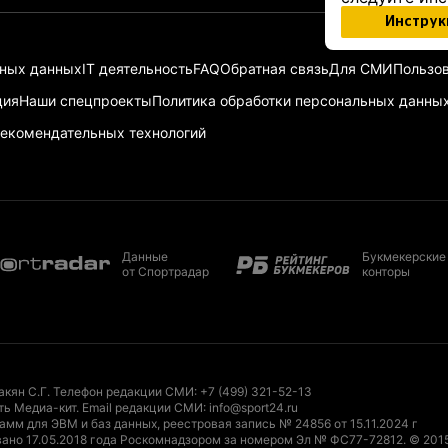
Инструк
ьных данных
IT деятельность
FAQ
Обратная связь
Для СМИ
Пользов
ция
Наши спецпроекты
Политика обработки персональных данны
екомендательных технологий
Данные
Букмекерские
от Спортрадар
конторы
акян С.Г. Телефон редакции СМИ:
+7 (499) 321-52-13
ть Медиа-кит
. Email редакции СМИ:
info@sport24.ru
мм для ЭВМ и баз данных, реестровая запись № 24856 от 15.11.2024 г
ано 17.05.2018 года Роскомнадзором за номером Эл № ФС77-72812.
© 201