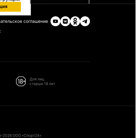
ция
ательское соглашение
х
Для лиц
старше 18 лет
5–2026 ООО «Спорт24»