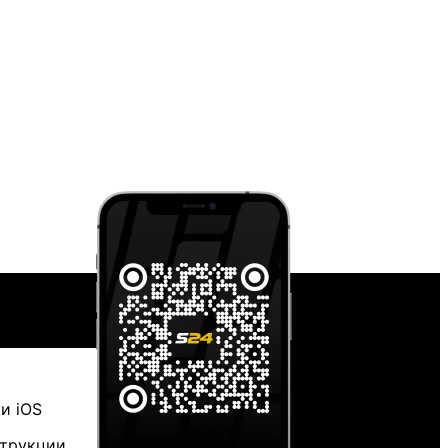
и iOS
струкции