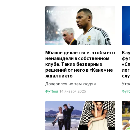
Мбаппе делает все, чтобы его
Клу
ненавидели в собственном
фут
клубе. Таких бездарных
«Сп
решений от него в «Кане» не
лег
ждал никто
слу
Доверился не тем людям.
Утр
Футбол
14 января 2025
Фут