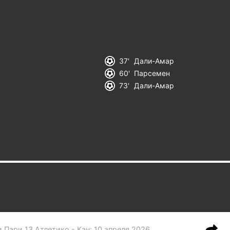
37
Дали-Амар
60
Парсемен
73
Дали-Амар
и
Пари 13 Атлетико - Кан
:
10 апреля 2026