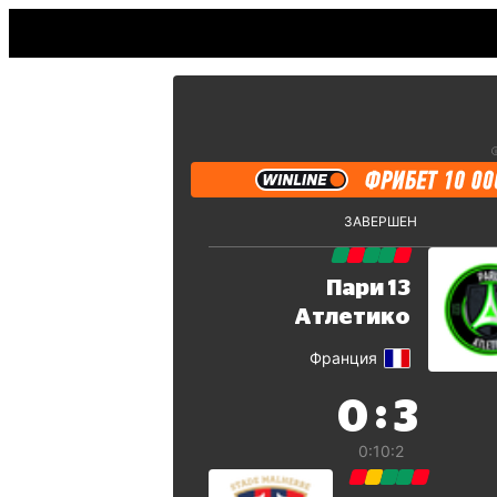
ЗАВЕРШЕН
Пари 13
Атлетико
Франция
:
0
3
0:1
0:2