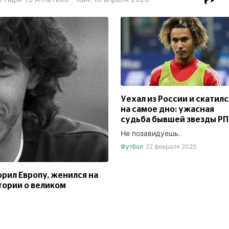
Уехал из России и скатилс
на самое дно: ужасная
судьба бывшей звезды Р
Не позавидуешь.
Футбол
22 февраля 2025
орил Европу, женился на
тории о великом