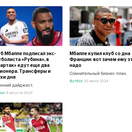
б Мбаппе подписал экс-
Мбаппе купил клуб со дна
болиста «Рубина», в
Франции: вот зачем ему э
артак» едут еще два
надо
ионера. Трансферы и
Сомнительный бизнес-план.
хи дня
Футбол
30 июля 2024
енний дайджест.
бол
8 августа 2024