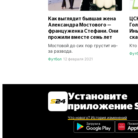
Как выглядит бывшая жена
ЦС
Александра Мостового —
Гол
француженка Стефани. Они
Инь
прожили вместе семь лет
ска
Мостовой до сих пор грустит из-
Кто
за развода.
Фут
Футбол
12 февраля 2021
Установите
приложение S
Что нового? История изменений