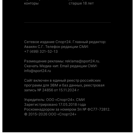
конторы
старше 18 лет
Сетевое издание Спорт24. Главный редактор:
Авакян С.Г. Телефон редакции СМИ:
+7 (499) 321-52-13
Размещение рекламы
:
reklama@sport24.ru
.
Скачать Медиа-кит
. Email редакции СМИ:
info@sport24.ru
Сайт включен в единый реестр российских
программ для ЭВМ и баз данных, реестровая
запись № 24856 от 15.11.2024 г
Учредитель: ООО «Спорт24». СМИ
Зарегистрировано 17.05.2018 года
Роскомнадзором за номером Эл № ФС77-72812.
© 2015–2026 ООО «Спорт24»