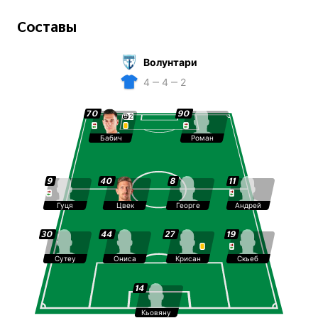
Составы
Волунтари
4 ‒ 4 ‒ 2
70
90
2
Бабич
Роман
9
40
8
11
Гуця
Цвек
Георге
Андрей
30
44
27
19
Сутеу
Ониса
Крисан
Скьеб
14
Кьовяну