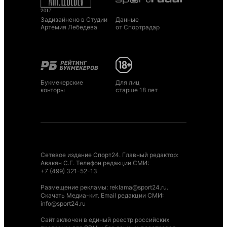
Задизайнено в Студии
Данные
Артемия Лебедева
от Спортрадар
Букмекерские
Для лиц
конторы
старше 18 лет
Сетевое издание Спорт24. Главный редактор:
Авакян С.Г. Телефон редакции СМИ:
+7 (499) 321-52-13
Размещение рекламы
:
reklama@sport24.ru
.
Скачать Медиа-кит
. Email редакции СМИ:
info@sport24.ru
Сайт включен в единый реестр российских