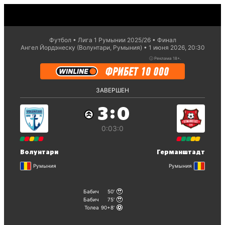
Футбол
Лига 1 Румынии 2025/26
Финал
Ангел Йордэнеску (Волунтари, Румыния)
1 июня 2026, 20:30
ⓘ
Реклама 18+.
ЗАВЕРШЕН
:
3
0
0:0
3:0
Волунтари
Германштадт
Румыния
Румыния
Бабич
50
Бабич
75
Толеа
90+8