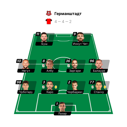
Германштадт
4 ‒ 4 ‒ 2
11
9
Буш
Ионут Читу
10
8
36
96
Негут
Албу
Заргари
Балауре
98
3
2
77
Чуботару
Каро
Чорбаджийски
Станчу
1
Лазар