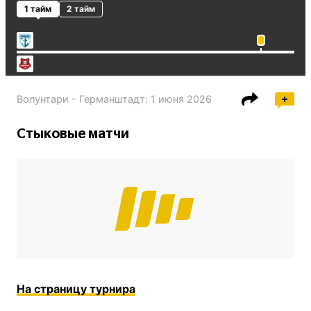
1 тайм
2 тайм
Волунтари - Германштадт
:
1 июня 2026
Стыковые матчи
На страницу турнира