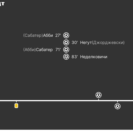
дт
(
Сабатер
)
Абби
27
30
Негут
(
Джорджевски
)
(
Абби
)
Сабатер
71
83
Неделковичи