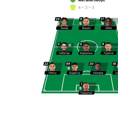
4 ‒ 3 ‒ 3
24
9
17
Закир
Вишич
Абби
5
6
8
Сабатер
Карвалью
Пурече
22
99
30
18
Няксу
Бадеску
Камара
Ц
1
Гаврилас