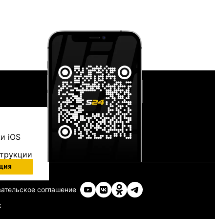
и iOS
струкции
ция
ательское соглашение
х