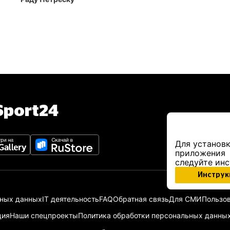
port24
Для установк
приложения
следуйте ин
Инструк
ьных данных
IT деятельность
FAQ
Обратная связь
Для СМИ
Пользов
ция
Наши спецпроекты
Политика обработки персональных данны