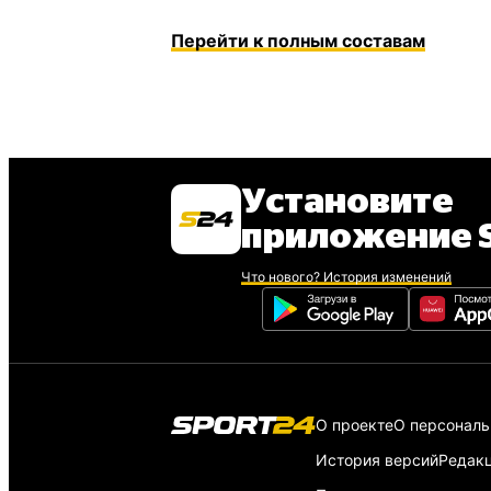
Перейти к полным составам
Установите
приложение S
Что нового? История изменений
О проекте
О персонал
История версий
Редак