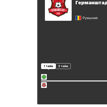
Германшта
Румыния
1 тайм
2 тайм