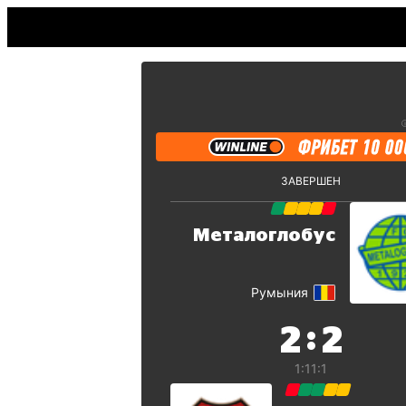
ЗАВЕРШЕН
Металоглобус
Румыния
:
2
2
1:1
1:1