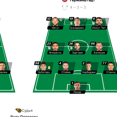
4 ‒ 3 ‒ 3
10
19
9
Негут
Джорджевски
Ионут Читу
23
36
96
Флореску
Заргари
Балауре
98
4
2
77
ирлеа
Чуботару
Стойка
Чорбаджийски
Станчу
1
Лазар
Судья
Раду Петреску