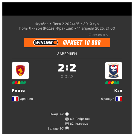
Футбол
Лига 2 2024/25
30-й тур
Поль Линьон (Родез, Франция)
11 апреля 2025, 21:00
ⓘ
Реклама 18+.
ЗАВЕРШЕН
:
2
2
0:0
2:2
Родез
Кан
Франция
Франция
Нкада
47
60
Лебретон
82
Кьереме
Бальде
90