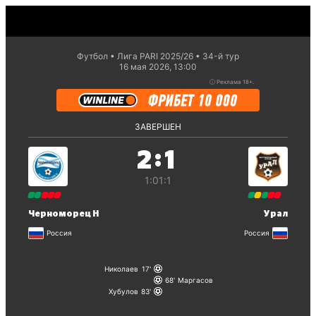
Футбол
Лига PARI 2025/26
34-й тур
16 мая 2026, 13:00
ⓘ
Реклама 18+.
ЗАВЕРШЕН
:
2
1
1:0
1:1
Черноморец Н
Урал
Россия
Россия
Николаев
17
68
Маргасов
Хубулов
83