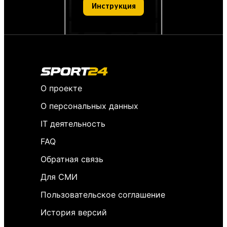
Инструкция
О проекте
О персональных данных
IT деятельность
FAQ
Обратная связь
Для СМИ
Пользовательское соглашение
История версий