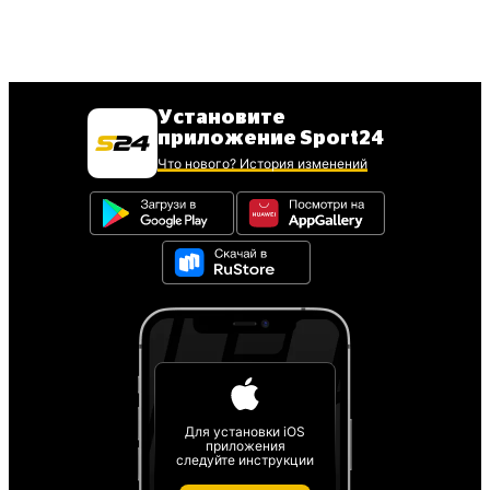
Установите
приложение Sport24
Что нового? История изменений
Для установки iOS
приложения
следуйте инструкции