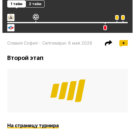
1 тайм
2 тайм
Славия София - Септември
:
6 мая 2026
Второй этап
На страницу турнира