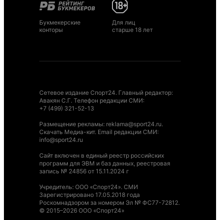
Букмекерские
Для лиц
конторы
старше 18 лет
Сетевое издание Спорт24. Главный редактор:
Авакян С.Г. Телефон редакции СМИ:
+7 (499) 321-52-13
Размещение рекламы
:
reklama@sport24.ru
.
Скачать Медиа-кит
. Email редакции СМИ:
info@sport24.ru
Сайт включен в единый реестр российских
программ для ЭВМ и баз данных, реестровая
запись № 24856 от 15.11.2024 г
Учредитель: ООО «Спорт24». СМИ
Зарегистрировано 17.05.2018 года
Роскомнадзором за номером Эл № ФС77-72812.
© 2015–2026 ООО «Спорт24»