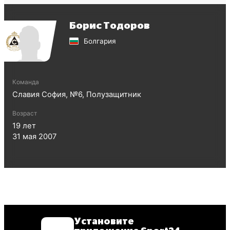
Борис Тодоров
Болгария
Команда
Славия София
, №
6
,
Полузащитник
Возраст
19
лет
31 мая 2007
Установите