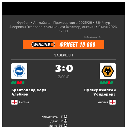
Футбол
Английская Премьер-лига 2025/26
36-й тур
Американ Экспресс Коммьюнити (Фалмер, Англия)
9 мая 2026,
17:00
ⓘ
Реклама 18+.
ЗАВЕРШЕН
:
3
0
2:0
1:0
Брайтон энд Хоув
Вулверхэмптон
Альбион
Уондерерс
Англия
Англия
Хиншелвуд
1
Данк
5
Минте
86