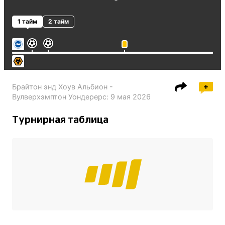
1 тайм
2 тайм
Брайтон энд Хоув Альбион -
Вулверхэмптон Уондерерс
:
9 мая 2026
Турнирная таблица