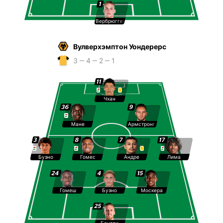
1
Вербрюгген
Вулверхэмптон Уондерерс
3 ‒ 4 ‒ 2 ‒ 1
11
Чхан
36
9
Мане
Армстронг
3
8
7
17
Буэно
Гомес
Андре
Лима
24
4
15
Гомеш
Буэно
Москера
25
Бентли