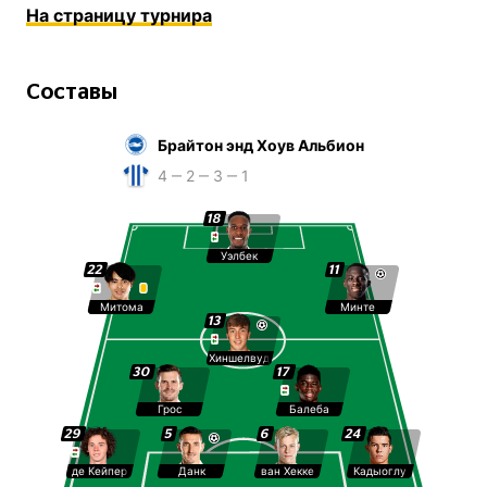
На страницу турнира
Составы
Брайтон энд Хоув Альбион
4 ‒ 2 ‒ 3 ‒ 1
18
Уэлбек
22
11
Митома
Минте
13
Хиншелвуд
30
17
Грос
Балеба
29
5
6
24
де Кейпер
Данк
ван Хекке
Кадыоглу