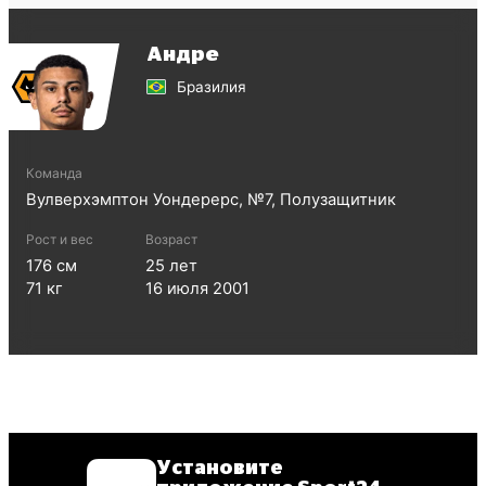
Андре
Бразилия
Команда
Вулверхэмптон Уондерерс
, №
7
,
Полузащитник
Рост и вес
Возраст
176
см
25
лет
71
кг
16 июля 2001
Установите