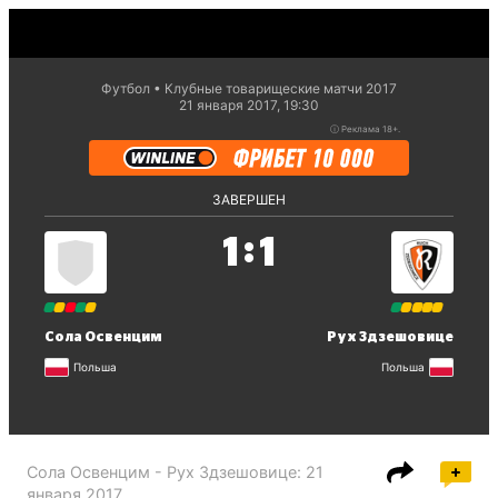
Футбол
Клубные товарищеские матчи 2017
21 января 2017, 19:30
ⓘ
Реклама 18+.
ЗАВЕРШЕН
:
1
1
Сола Освенцим
Рух Здзешовице
Польша
Польша
Сола Освенцим - Рух Здзешовице
:
21
января 2017