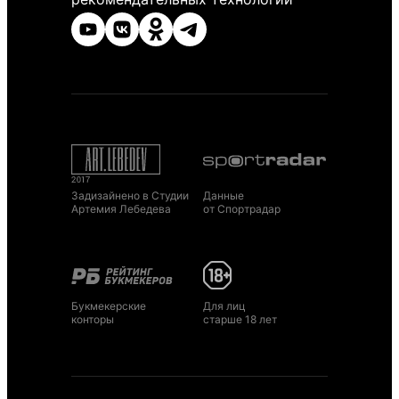
Задизайнено в Студии
Данные
Артемия Лебедева
от Спортрадар
Букмекерские
Для лиц
конторы
старше 18 лет