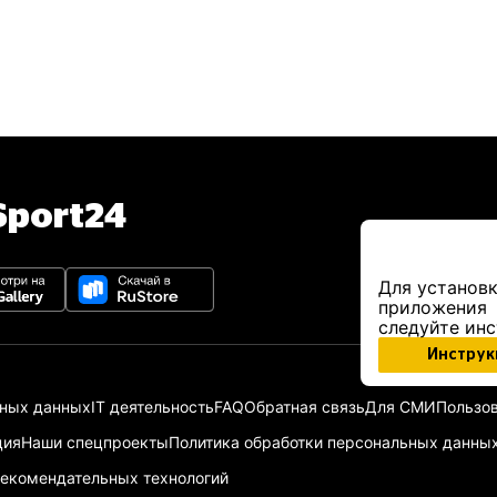
port24
Для установк
приложения
следуйте ин
Инструк
ьных данных
IT деятельность
FAQ
Обратная связь
Для СМИ
Пользов
ция
Наши спецпроекты
Политика обработки персональных данны
екомендательных технологий