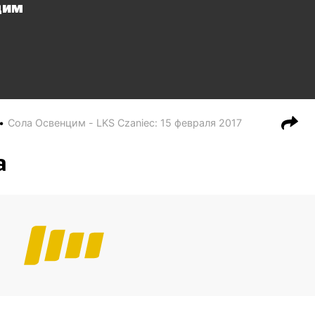
цим
Сола Освенцим - LKS Czaniec
:
15 февраля 2017
а