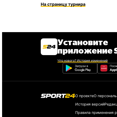
На страницу турнира
Установите
приложение S
Что нового? История изменений
О проекте
О персонал
История версий
Редак
Правила применения р