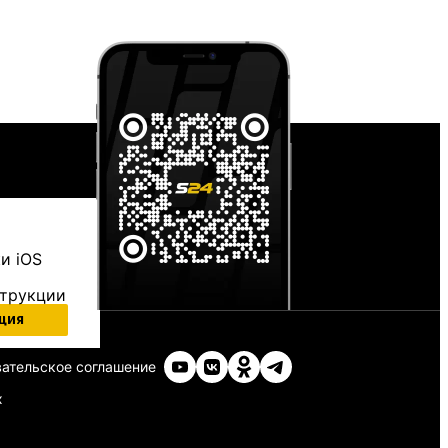
и iOS
струкции
ция
ательское соглашение
х