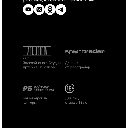
Задизайнено в Студии
Данные
Артемия Лебедева
от Спортрадар
Букмекерские
Для лиц
конторы
старше 18 лет