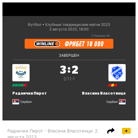
Футбол
Клубные товарищеские матчи 2023
2 августа 2023, 19:00
ⓘ
Реклама 18+.
ЗАВЕРШЕН
:
3
2
2:1
1:1
Раднички Пирот
Власина Власотинце
Сербия
Сербия
Раднички Пирот - Власина Власотинце
:
2
августа 2023