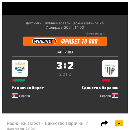
Футбол
Клубные товарищеские матчи 2024
7 февраля 2024, 14:00
ⓘ
Реклама 18+.
ЗАВЕРШЕН
:
3
2
2:0
1:2
Раднички Пирот
Единство Парачин
Сербия
Сербия
Раднички Пирот - Единство Парачин
:
7
февраля 2024