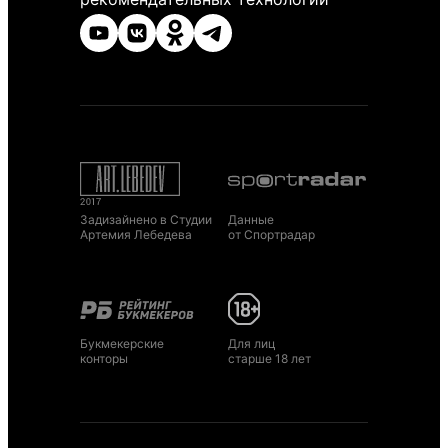
Задизайнено в Студии
Данные
Артемия Лебедева
от Спортрадар
Букмекерские
Для лиц
конторы
старше 18 лет