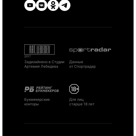
Задизайнено в Студии
Данные
Артемия Лебедева
от Спортрадар
Букмекерские
Для лиц
конторы
старше 18 лет