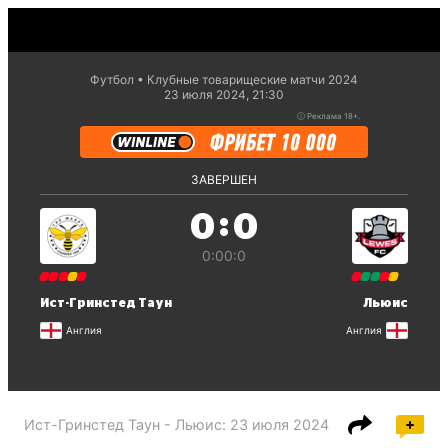
Футбол
Клубные товарищеские матчи 2024
23 июля 2024, 21:30
ⓘ
Реклама 18+.
ЗАВЕРШЕН
:
0
0
0:0
0:0
Ист-Гринстед Таун
Льюис
Англия
Англия
Ист-Гринстед Таун - Льюис
:
23 июля 2024