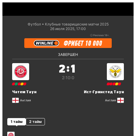
Футбол
Клубные товарищеские матчи 2025
26 июля 2025, 17:00
ⓘ
Реклама 18+.
ЗАВЕРШЕН
:
2
1
2:1
0:0
Чатем Таун
Ист-Гринстед Таун
Англия
Англия
1 тайм
2 тайм