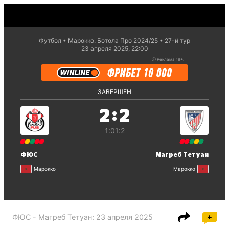
Футбол
Марокко. Ботола Про 2024/25
27-й тур
23 апреля 2025, 22:00
ⓘ
Реклама 18+.
ЗАВЕРШЕН
:
2
2
1:0
1:2
ФЮС
Магреб Тетуан
Марокко
Марокко
ФЮС - Магреб Тетуан
:
23 апреля 2025