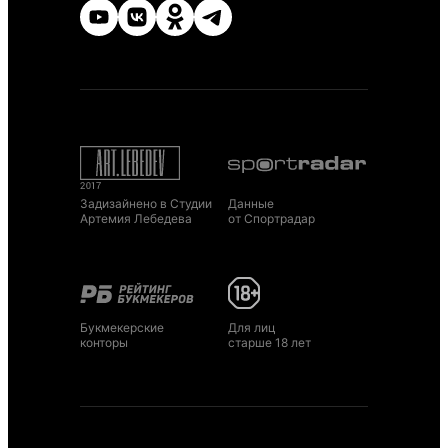
Задизайнено в Студии
Данные
Артемия Лебедева
от Спортрадар
Букмекерские
Для лиц
конторы
старше 18 лет