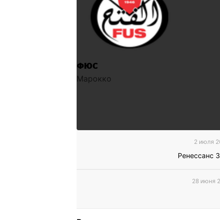
ФЮС
Марокко
2 июля 2
Ренессанс 
28 июня 2