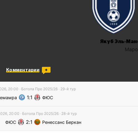
Якуб Эль-Ман
Маро
Комментарии
026, 20:00
·
Ботола Про
2025/26
· 29-й тур
1
1
Земамра
ФЮС
026, 20:00
·
Ботола Про
2025/26
· 28-й тур
2
1
ФЮС
Ренессанс Беркан