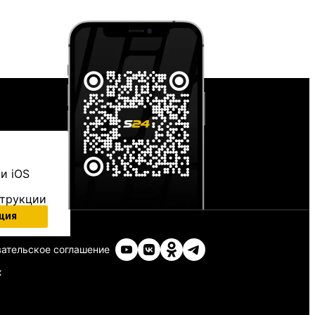
и iOS
струкции
ция
ательское соглашение
х