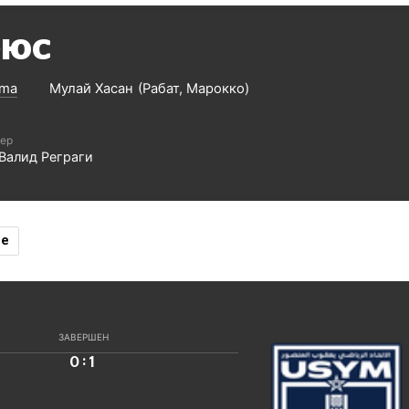
ЮС
.ma
Мулай Хасан
Рабат
Марокко
ер
Валид Реграги
ие
ЗАВЕРШЕН
:
0
1