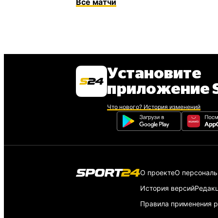
Все
матчи
Установите
приложение S
Что нового? История изменений
О проекте
О персонал
История версий
Редак
Правила применения р