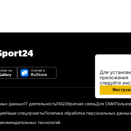
port24
Для установк
приложения
следуйте ин
Инструк
ьных данных
IT деятельность
FAQ
Обратная связь
Для СМИ
Пользов
ция
Наши спецпроекты
Политика обработки персональных данны
екомендательных технологий