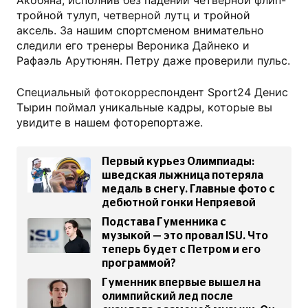
тройной тулуп, четверной лутц и тройной
аксель. За нашим спортсменом внимательно
следили его тренеры Вероника Дайнеко и
Рафаэль Арутюнян. Петру даже проверили пульс.
Специальный фотокорреспондент Sport24 Денис
Тырин поймал уникальные кадры, которые вы
увидите в нашем фоторепортаже.
Первый курьез Олимпиады:
шведская лыжница потеряла
медаль в снегу. Главные фото с
дебютной гонки Непряевой
Подстава Гуменника с
музыкой — это провал ISU. Что
теперь будет с Петром и его
программой?
Гуменник впервые вышел на
олимпийский лед после