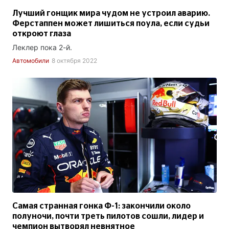
Лучший гонщик мира чудом не устроил аварию.
Ферстаппен может лишиться поула, если судьи
откроют глаза
Леклер пока 2-й.
Автомобили
8 октября 2022
Самая странная гонка Ф-1: закончили около
полуночи, почти треть пилотов сошли, лидер и
чемпион вытворял невнятное