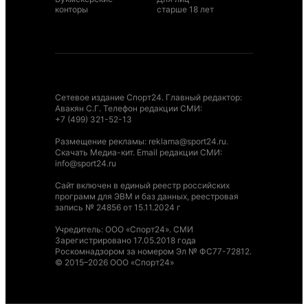
конторы
старше 18 лет
Сетевое издание Спорт24. Главный редактор:
Авакян С.Г. Телефон редакции СМИ:
+7 (499) 321-52-13
Размещение рекламы
:
reklama@sport24.ru
.
Скачать Медиа-кит
. Email редакции СМИ:
info@sport24.ru
Сайт включен в единый реестр российских
программ для ЭВМ и баз данных, реестровая
запись № 24856 от 15.11.2024 г
Учредитель: ООО «Спорт24». СМИ
Зарегистрировано 17.05.2018 года
Роскомнадзором за номером Эл № ФС77-72812.
© 2015–2026 ООО «Спорт24»