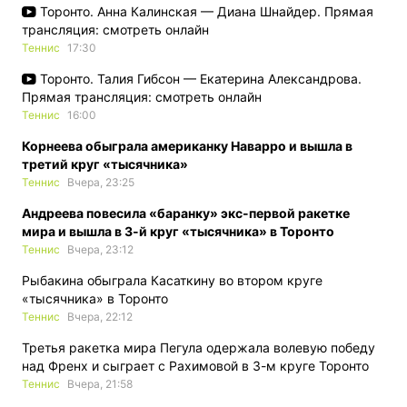
Торонто. Анна Калинская — Диана Шнайдер. Прямая
трансляция: смотреть онлайн
Теннис
17:30
Торонто. Талия Гибсон — Екатерина Александрова.
Прямая трансляция: смотреть онлайн
Теннис
16:00
Корнеева обыграла американку Наварро и вышла в
третий круг «тысячника»
Теннис
Вчера, 23:25
Андреева повесила «баранку» экс-первой ракетке
мира и вышла в 3-й круг «тысячника» в Торонто
Теннис
Вчера, 23:12
Рыбакина обыграла Касаткину во втором круге
«тысячника» в Торонто
Теннис
Вчера, 22:12
Третья ракетка мира Пегула одержала волевую победу
над Френх и сыграет с Рахимовой в 3-м круге Торонто
Теннис
Вчера, 21:58