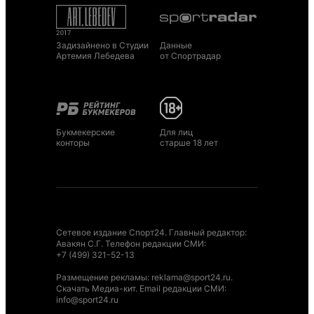
Задизайнено в Студии
Данные
Артемия Лебедева
от Спортрадар
Букмекерские
Для лиц
конторы
старше 18 лет
Сетевое издание Спорт24. Главный редактор:
Авакян С.Г. Телефон редакции СМИ:
+7 (499) 321-52-13
Размещение рекламы
:
reklama@sport24.ru
.
Скачать Медиа-кит
. Email редакции СМИ:
info@sport24.ru