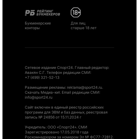
Букмекерские
Для лиц
конторы
старше 18 лет
Сетевое издание Спорт24. Главный редактор:
Авакян С.Г. Телефон редакции СМИ:
+7 (499) 321-52-13
Размещение рекламы
:
reklama@sport24.ru
.
Скачать Медиа-кит
. Email редакции СМИ:
info@sport24.ru
Сайт включен в единый реестр российских
программ для ЭВМ и баз данных, реестровая
запись № 24856 от 15.11.2024 г
Учредитель: ООО «Спорт24». СМИ
Зарегистрировано 17.05.2018 года
Роскомнадзором за номером Эл № ФС77-72812.