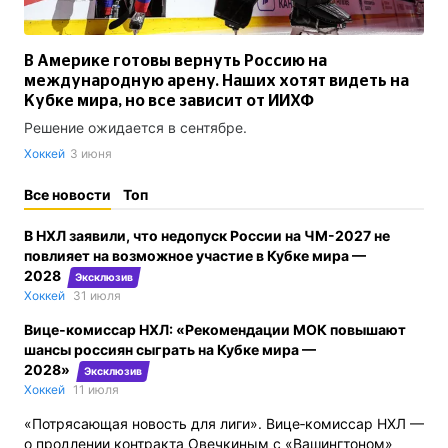
В Америке готовы вернуть Россию на
международную арену. Наших хотят видеть на
Кубке мира, но все зависит от ИИХФ
Решение ожидается в сентябре.
Хоккей
3 июня
Все новости
Топ
В НХЛ заявили, что недопуск России на ЧМ-2027 не
повлияет на возможное участие в Кубке мира —
2028
Эксклюзив
Хоккей
31 июля
Вице‑комиссар НХЛ: «Рекомендации МОК повышают
шансы россиян сыграть на Кубке мира —
2028»
Эксклюзив
Хоккей
11 июля
«Потрясающая новость для лиги». Вице‑комиссар НХЛ —
о продлении контракта Овечкиным с «Вашингтоном»