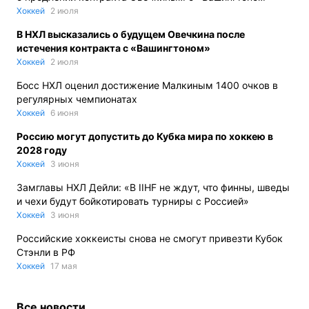
Хоккей
2 июля
В НХЛ высказались о будущем Овечкина после
истечения контракта с «Вашингтоном»
Хоккей
2 июля
Босс НХЛ оценил достижение Малкиным 1400 очков в
регулярных чемпионатах
Хоккей
6 июня
Россию могут допустить до Кубка мира по хоккею в
2028 году
Хоккей
3 июня
Замглавы НХЛ Дейли: «В IIHF не ждут, что финны, шведы
и чехи будут бойкотировать турниры с Россией»
Хоккей
3 июня
Российские хоккеисты снова не смогут привезти Кубок
Стэнли в РФ
Хоккей
17 мая
Все новости