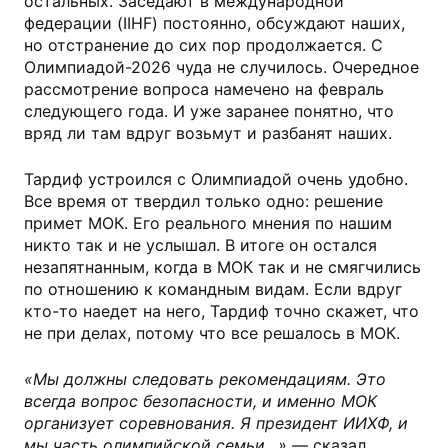
остальных. Заседают в международной
федерации (IIHF) постоянно, обсуждают наших,
но отстранение до сих пор продолжается. С
Олимпиадой-2026 чуда не случилось. Очередное
рассмотрение вопроса намечено на февраль
следующего года. И уже заранее понятно, что
вряд ли там вдруг возьмут и разбанят наших.
Тардиф устроился с Олимпиадой очень удобно.
Все время от твердил только одно: решение
примет МОК. Его реального мнения по нашим
никто так и не услышал. В итоге он остался
незапятнанным, когда в МОК так и не смягчились
по отношению к командным видам. Если вдруг
кто-то наедет на него, Тардиф точно скажет, что
не при делах, потому что все решалось в МОК.
«Мы должны следовать рекомендациям. Это
всегда вопрос безопасности, и именно МОК
организует соревнования. Я президент ИИХФ, и
мы часть олимпийской семьи…»
— сказал