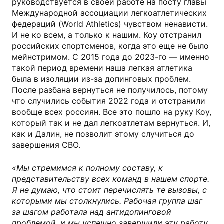
руководствуется в своей работе на посту главы
Международной ассоциации легкоатлетических
федераций (World Athletics) чувством ненависти.
И не ко всем, а только к нашим. Коу отстранил
российских спортсменов, когда это еще не было
мейнстримом. С 2015 года до 2023-го — именно
такой период времени наша легкая атлетика
была в изоляции из-за допинговых проблем.
После разбана вернуться не получилось, потому
что случились события 2022 года и отстранили
вообще всех россиян. Все это пошло на руку Коу,
который так и не дал легкоатлетам вернуться. И,
как и Далин, не позволит этому случиться до
завершения СВО.
«Мы стремимся к полному составу, к
представительству всех команд в нашем спорте.
Я не думаю, что стоит перечислять те вызовы, с
которыми мы столкнулись. Рабочая группа шаг
за шагом работала над антидопинговой
проблемой, и мы успешно завершили эту работу.