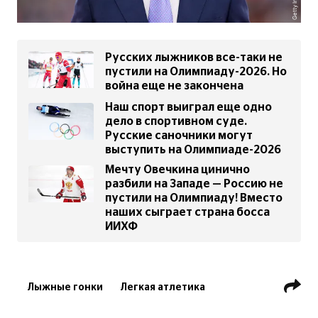
Getty Images
Русских лыжников все-таки не
пустили на Олимпиаду-2026. Но
война еще не закончена
Наш спорт выиграл еще одно
дело в спортивном суде.
Русские саночники могут
выступить на Олимпиаде-2026
Мечту Овечкина цинично
разбили на Западе — Россию не
пустили на Олимпиаду! Вместо
наших сыграет страна босса
ИИХФ
Лыжные гонки
Легкая атлетика
Биатлон
Юхан Элиаш