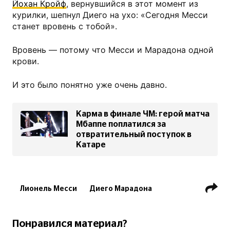
Йохан Кройф
, вернувшийся в этот момент из
курилки, шепнул Диего на ухо: «Сегодня Месси
станет вровень с тобой».
Вровень — потому что Месси и Марадона одной
крови.
И это было понятно уже очень давно.
Карма в финале ЧМ: герой матча
Мбаппе поплатился за
отвратительный поступок в
Катаре
Лионель Месси
Диего Марадона
Йохан Кройф
Криштиану Роналду
Килиан Мбаппе
Понравился материал?