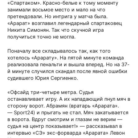
«Спартаком». Красно-белые к тому моменту
занимали восьмое место и мало на что
претендовали. Но интрига у матча была.
«Арарат» возглавил легендарный спартаковец
Никита Симонян. Так что скучной игра
получиться точно не могла.
Поначалу все складывалось так, как того
хотелось «Арарату». На пятой минуте команда
реализовала пенальти и вышла вперед. Но на 37-
й минуте случился скандал после явной ошибки
судившего Юрия Сергиенко.
«Офсайд три-четыре метра. Судья
останавливает игру. А их нападающий пнул мяч в
сторону ворот. Абрамян (вратарь «Арарата».
— Sport24) и прыгать не стал. Мяч закатывается
в ворота. Вдруг смотрим и глазам не верим —
судья на центр показывает!» — рассказывал в
интервью «СЭ» экс-форварда «Арарата» Левон