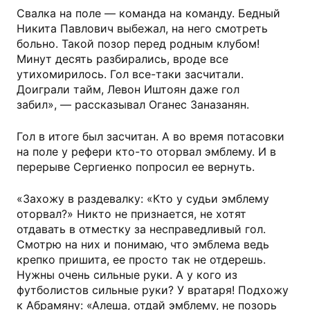
Свалка на поле — команда на команду. Бедный
Никита Павлович выбежал, на него смотреть
больно. Такой позор перед родным клубом!
Минут десять разбирались, вроде все
утихомирилось. Гол все-таки засчитали.
Доиграли тайм, Левон Иштоян даже гол
забил», — рассказывал Оганес Заназанян.
Гол в итоге был засчитан. А во время потасовки
на поле у рефери кто-то оторвал эмблему. И в
перерыве Сергиенко попросил ее вернуть.
«Захожу в раздевалку: «Кто у судьи эмблему
оторвал?» Никто не признается, не хотят
отдавать в отместку за несправедливый гол.
Смотрю на них и понимаю, что эмблема ведь
крепко пришита, ее просто так не отдерешь.
Нужны очень сильные руки. А у кого из
футболистов сильные руки? У вратаря! Подхожу
к Абрамяну: «Алеша, отдай эмблему, не позорь