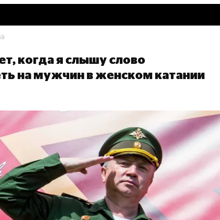
59
т, когда я слышу слово
ть на мужчин в женском катании