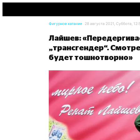
Фигурное катание
28 августа 2021, Суббота, 12:
Лайшев: «Передергивае
„трансгендер“. Смотре
будет тошнотворно»