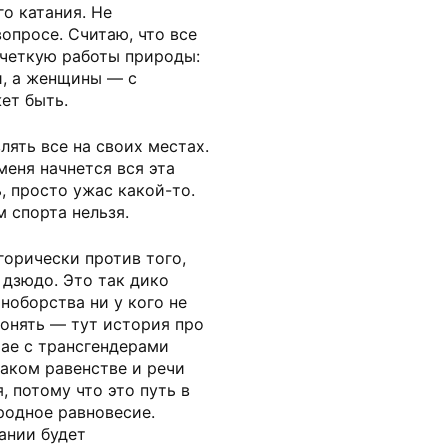
го катания. Не
опросе. Считаю, что все
 четкую работы природы:
, а женщины — с
ет быть.
лять все на своих местах.
меня начнется вся эта
, просто ужас какой-то.
 спорта нельзя.
горически против того,
 дзюдо. Это так дико
ноборства ни у кого не
понять — тут история про
чае с трансгендерами
каком равенстве и речи
, потому что это путь в
родное равновесие.
ании будет