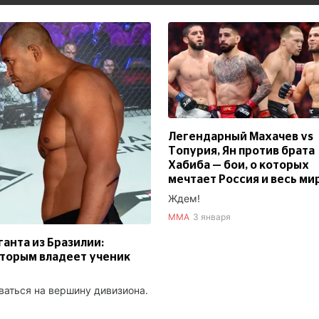
Легендарный Махачев vs
Топурия, Ян против брата
Хабиба — бои, о которых
мечтает Россия и весь ми
Ждем!
ММА
3 января
анта из Бразилии:
оторым владеет ученик
ваться на вершину дивизиона.