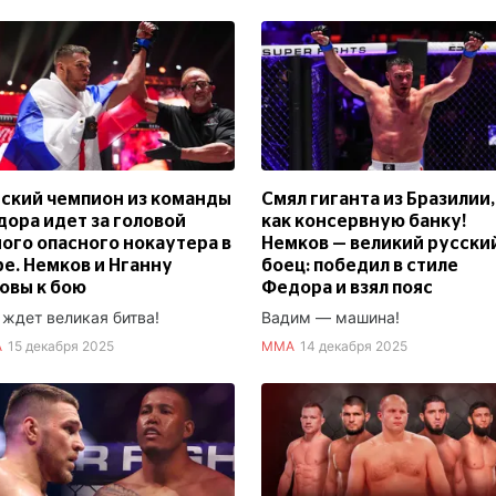
ский чемпион из команды
Смял гиганта из Бразилии,
ора идет за головой
как консервную банку!
ого опасного нокаутера в
Немков — великий русски
е. Немков и Нганну
боец: победил в стиле
овы к бою
Федора и взял пояс
 ждет великая битва!
Вадим — машина!
А
15 декабря 2025
ММА
14 декабря 2025