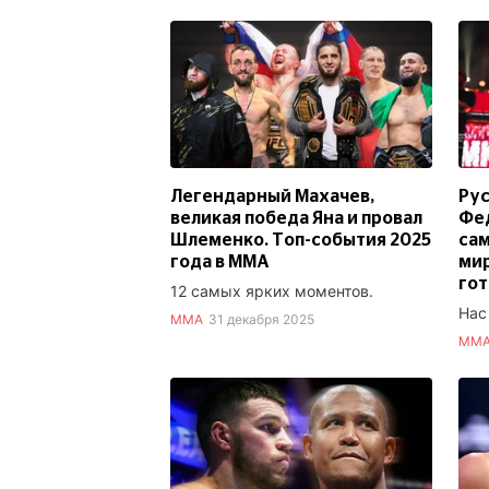
Легендарный Махачев,
Рус
великая победа Яна и провал
Фед
Шлеменко. Топ-события 2025
сам
года в ММА
мир
гот
12 самых ярких моментов.
Нас
ММА
31 декабря 2025
ММ