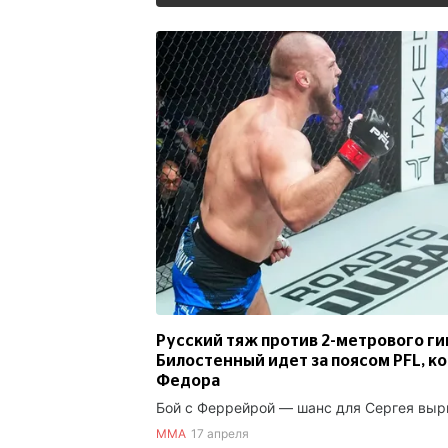
Русский тяж против 2-метрового гиг
Билостенный идет за поясом PFL, к
Федора
Бой с Феррейрой — шанс для Сергея выр
ММА
17 апреля