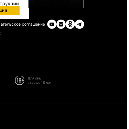
струкции
ция
ательское соглашение
х
Для лиц
старше 18 лет