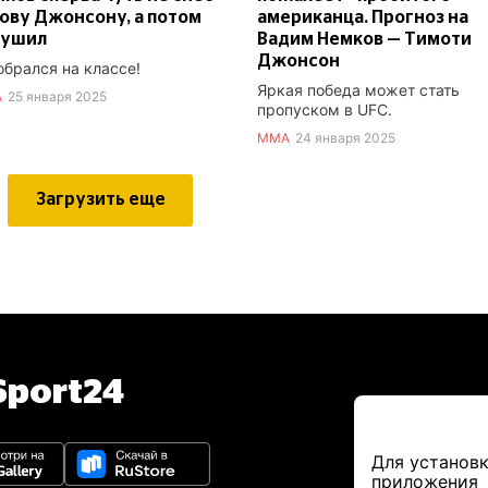
ову Джонсону, а потом
американца. Прогноз на
душил
Вадим Немков — Тимоти
Джонсон
обрался на классе!
Яркая победа может стать
А
25 января 2025
пропуском в UFC.
ММА
24 января 2025
Загрузить еще
port24
Для установк
приложения