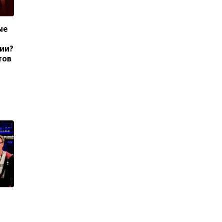
ые
сии?
тов