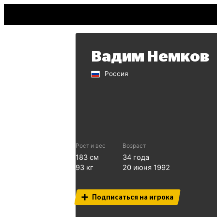
Вадим Немков
Россия
Рост и вес
Возраст
183
см
34
года
93
кг
20 июня 1992
Подписаться на игрока