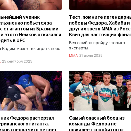
льнейший ученик
Тест: помните легендарн
льяненко побьется за
победы Федора, Хабиба и
с с гигантом из Бразилии.
других звезд ММА из Рос
и этого Немков отказался
Квиз для настоящих фана
дить в UFC
Без ошибок пройдут только
эксперты.
о Вадим может выиграть пояс
…
ММА
21 июля 2025
А
25 сентября 2025
ник Федора растерзал
Самый опасный боец из
риканского гиганта.
команды Федора не
ков сперва чуть не снес
пожалеет «пробитого»