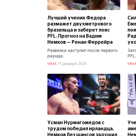
Лучший ученик Федора
Си
размажет двухметрового
Еме
бразильца и заберет пояс
поя
PFL. Прогноз на Вадим
Рад
Немков — Ренан Феррейра
ухо
Развязка наступит после первого
Зат
раунда.
PFL
ММА
11 декабря 2025
ММ
Усман Нурмагомедов с
Уче
трудом победил ирландца,
аме
Немков без шансов задушил
Нем