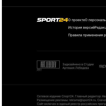
О проекте
О персонал
История версий
Редак
Правила применения р
Задизайнено в Студии
Артемия Лебедева
Сетевое издание Спорт24. Главный редактор: Ав
Размещение рекламы
:
reklama@sport24.ru
.
Скача
Сайт включен в единый реестр российских програ