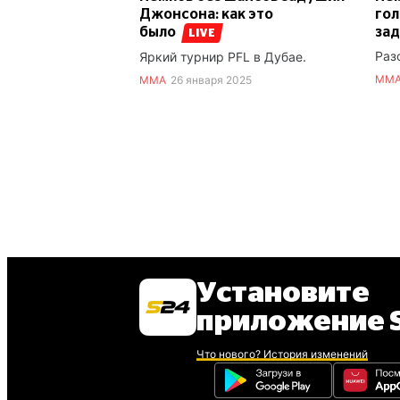
Джонсона: как это
гол
было
за
LIVE
Раз
Яркий турнир PFL в Дубае.
ММ
ММА
26 января 2025
Установите
приложение S
Что нового? История изменений