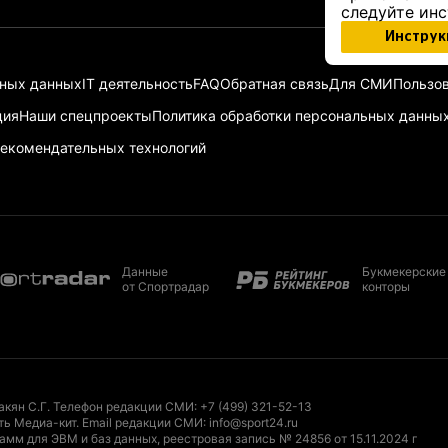
следуйте ин
Инструк
ьных данных
IT деятельность
FAQ
Обратная связь
Для СМИ
Пользов
ция
Наши спецпроекты
Политика обработки персональных данны
екомендательных технологий
Данные
Букмекерские
от Спортрадар
конторы
акян С.Г. Телефон редакции СМИ:
+7 (499) 321-52-13
ть Медиа-кит
. Email редакции СМИ:
info@sport24.ru
мм для ЭВМ и баз данных, реестровая запись № 24856 от 15.11.2024 г