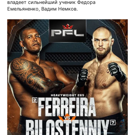
владеет сильнейший ученик Федора
Емельяненко, Вадим Немков.