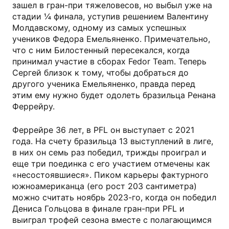
зашел в гран-при тяжеловесов, но выбыл уже на
стадии ¼ финала, уступив решением Валентину
Молдавскому, одному из самых успешных
учеников Федора Емельяненко. Примечательно,
что с ним Билостенный пересекался, когда
принимал участие в сборах Fedor Team. Теперь
Сергей близок к тому, чтобы добраться до
другого ученика Емельяненко, правда перед
этим ему нужно будет одолеть бразильца Ренана
Феррейру.
Феррейре 36 лет, в PFL он выступает с 2021
года. На счету бразильца 13 выступлений в лиге,
в них он семь раз победил, трижды проиграл и
еще три поединка с его участием отмечены как
«несостоявшиеся». Пиком карьеры фактурного
южноамериканца (его рост 203 сантиметра)
можно считать ноябрь 2023-го, когда он победил
Дениса Гольцова в финале гран-при PFL и
выиграл трофей сезона вместе с полагающимся