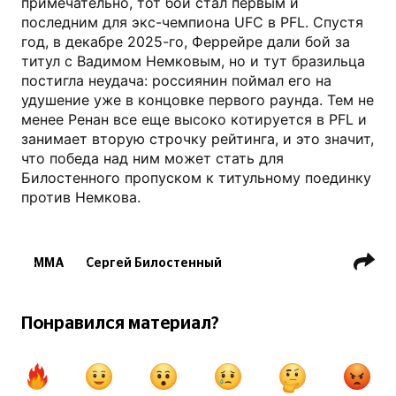
примечательно, тот бой стал первым и
последним для экс-чемпиона UFC в PFL. Спустя
год, в декабре 2025-го, Феррейре дали бой за
титул с Вадимом Немковым, но и тут бразильца
постигла неудача: россиянин поймал его на
удушение уже в концовке первого раунда. Тем не
менее Ренан все еще высоко котируется в PFL и
занимает вторую строчку рейтинга, и это значит,
что победа над ним может стать для
Билостенного пропуском к титульному поединку
против Немкова.
ММА
Сергей Билостенный
Ренан Феррейра
Вадим Немков
Федор Емельяненко
Понравился материал?
PFL (Professional Fighters League)