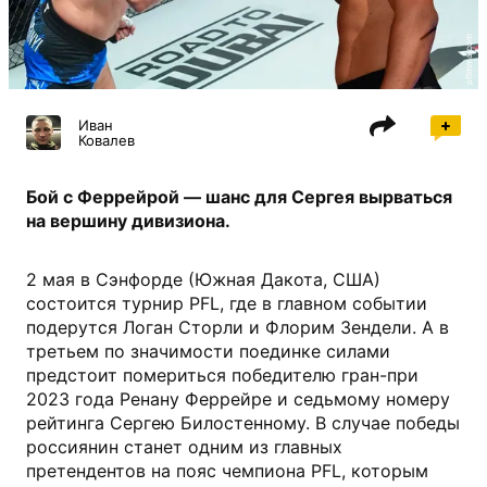
pflmma.com
Иван
Ковалев
Бой с Феррейрой — шанс для Сергея вырваться
на вершину дивизиона.
2 мая в Сэнфорде (Южная Дакота, США)
состоится турнир PFL, где в главном событии
подерутся Логан Сторли и Флорим Зендели. А в
третьем по значимости поединке силами
предстоит помериться победителю гран-при
2023 года Ренану Феррейре и седьмому номеру
рейтинга Сергею Билостенному. В случае победы
россиянин станет одним из главных
претендентов на пояс чемпиона PFL, которым