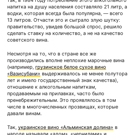
так, в 1984 году потребление этого алкогольного
напитка на душу населения составляло 21 литр, а
водки, которая всегда была популярна, — всего
13 литров. Отчасти это и сыграло злую шутку:
правительство, увидев большой спрос, решило
сделать ставку на количество, а не на качество
советского вина.
Несмотря на то, что в стране все же
производились вполне неплохие марочные вина
(например,
грузинское белое сухое вино
«Вазисубани»
выдерживалось не менее полутора
лет и имело государственный знак качества),
отношение к алкогольным напиткам,
продаваемым на прилавках, часто было
пренебрежительным. Это проявлялось в том
числе в многочисленных прозвищах, которые
давали винам.
Так,
украинское вино «Альминская долина»
в
народе называли «адом», «чернилами» и