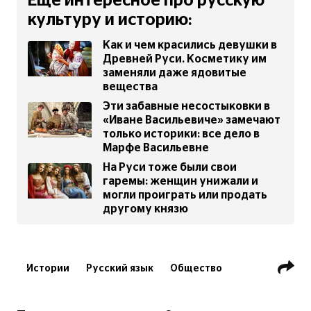
Еще интересное про русскую
культуру и историю:
Как и чем красились девушки в
Древней Руси. Косметику им
заменяли даже ядовитые
вещества
Эти забавные несостыковки в
«Иване Васильевиче» замечают
только историки: все дело в
Марфе Васильевне
На Руси тоже были свои
гаремы: женщин унижали и
могли проиграть или продать
другому князю
Истории
Русский язык
Общество