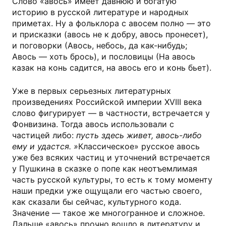
Слово «авось» имеет давнюю и богатую
историю в русской литературе и народных
приметах. Ну а фольклора с авосем полно — это
и присказки (авось не к добру, авось пронесет),
и поговорки (Авось, небось, да как-нибудь;
Авось — хоть брось), и пословицы (На авось
казак на конь садится, на авось его и конь бьет).
Уже в первых серьезных литературных
произведениях Российской империи XVIII века
слово фигурирует — в частности, встречается у
Фонвизина. Тогда авось использовали с
частицей либо:
пусть здесь живет, авось-либо
ему и удастся. »
Классическое» русское авось
уже без всяких частиц и уточнений встречается
у Пушкина в сказке о попе как неотъемлимая
часть русской культуры, то есть к тому моменту
наши предки уже ощущали его частью своего,
как сказали бы сейчас, культурного кода.
Значение — такое же многогранное и сложное.
Дальше «авось» прочно вошло в литературу и