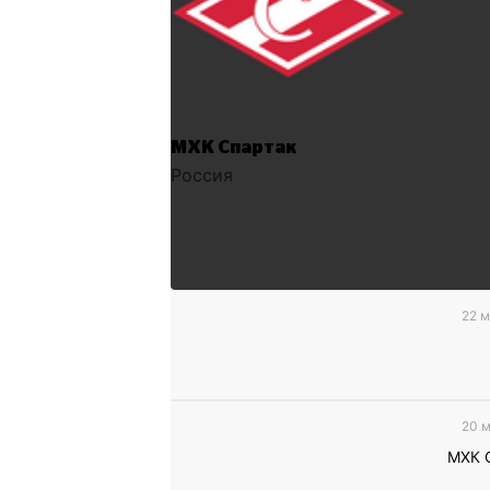
МХК Спартак
Россия
22 м
20 м
МХК 