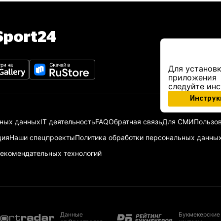
port24
Для установк
приложения
следуйте ин
Инструк
ьных данных
IT деятельность
FAQ
Обратная связь
Для СМИ
Пользов
ция
Наши спецпроекты
Политика обработки персональных данны
екомендательных технологий
Данные
Букмекерские