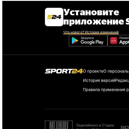
Установите
приложение S
Что нового? История изменений
О проекте
О персонал
История версий
Редак
Правила применения р
Задизайнено в Студии