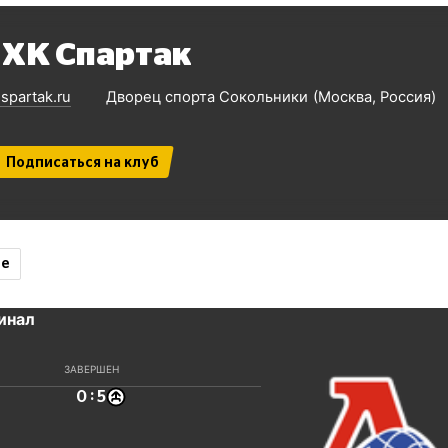
ХК Спартак
.spartak.ru
Дворец спорта Сокольники
Москва
Россия
Подписаться на клуб
ие
Финал
ЗАВЕРШЕН
:
0
5