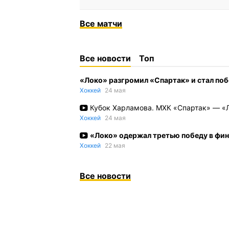
Все
матчи
Все новости
Топ
«Локо» разгромил «Спартак» и стал по
Хоккей
24 мая
Кубок Харламова. МХК «Спартак» — «Л
Хоккей
24 мая
«Локо» одержал третью победу в фи
Хоккей
22 мая
Все новости