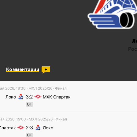
Л
Рос
Комментарии
ая 2026, 18:30
·
МХЛ
2025/26
· Финал
3
2
Локо
МХК Спартак
ОТ
ая 2026, 19:00
·
МХЛ
2025/26
· Финал
2
3
Спартак
Локо
ОТ