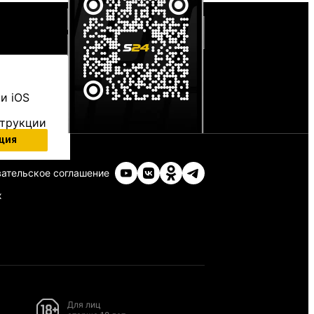
и iOS
струкции
ция
ательское соглашение
х
Для лиц