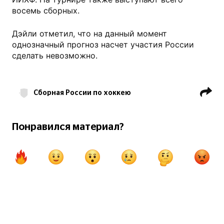
восемь сборных.
Дэйли отметил, что на данный момент
однозначный прогноз насчет участия России
сделать невозможно.
Сборная России по хоккею
Кубок мира по хоккею
НХЛ
IIHF
Билл Дэйли
Понравился материал?