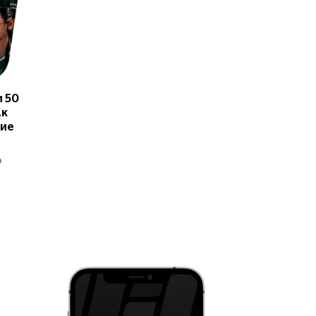
и 50
Ак
ние
о