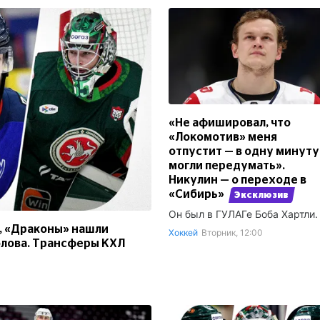
«Не афишировал, что
«Локомотив» меня
отпустит — в одну минуту
могли передумать».
Никулин — о переходе в
«Сибирь»
Эксклюзив
Он был в ГУЛАГе Боба Хартли.
ь, «Драконы» нашли
Хоккей
Вторник, 12:00
олова. Трансферы КХЛ