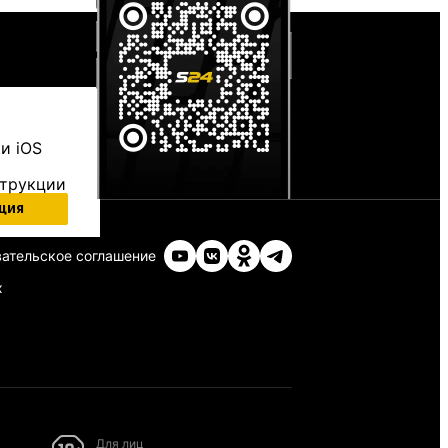
и iOS
струкции
ция
ательское соглашение
х
Для лиц