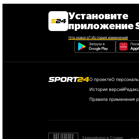
Установите
приложение S
Что нового? История изменений
О проекте
О персонал
История версий
Редак
Правила применения р
Задизайнено в Студии