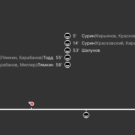
5
Сурин
(
Кирьянов
Краско
14
Сурин
(
Красковский
Кир
53
Шалунов
(
Лямкин
Барабанов
)
Тодд
55
арабанов
Миллер
)
Лямкин
58