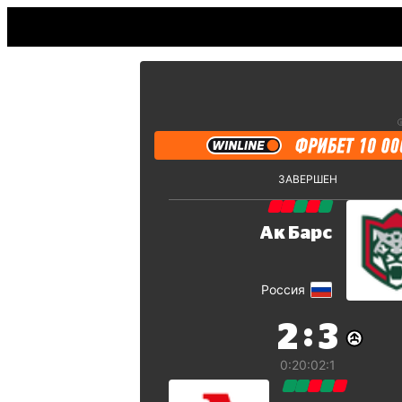
ЗАВЕРШЕН
Ак Барс
Россия
:
2
3
0:2
0:0
2:1