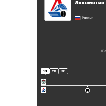
Локомотив
Россия
(
Б
1П
2П
3П