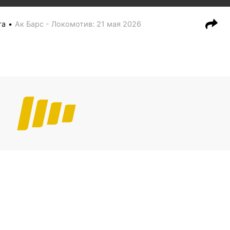
га
Ак Барс - Локомотив
:
21 мая 2026