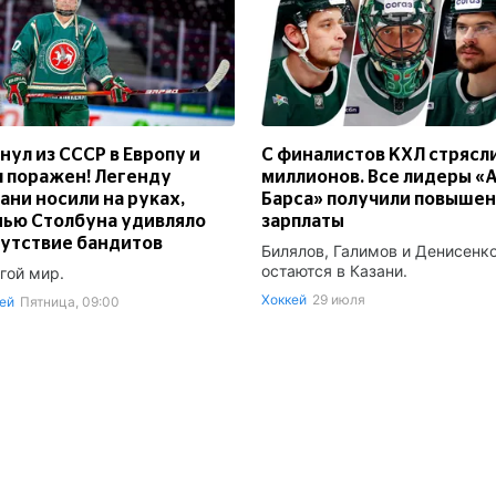
нул из СССР в Европу и
С финалистов КХЛ стрясл
 поражен! Легенду
миллионов. Все лидеры «
ани носили на руках,
Барса» получили повыше
ью Столбуна удивляло
зарплаты
утствие бандитов
Билялов, Галимов и Денисенк
остаются в Казани.
гой мир.
Хоккей
29 июля
ей
Пятница, 09:00