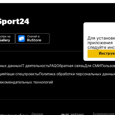
port24
Для установк
приложения
следуйте ин
Инструк
ьных данных
IT деятельность
FAQ
Обратная связь
Для СМИ
Пользов
ция
Наши спецпроекты
Политика обработки персональных данны
екомендательных технологий
Данные
Букмекерские