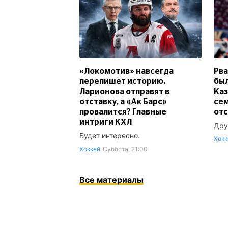
«Локомотив» навсегда
Рва
перепишет историю,
был
Ларионова отправят в
Каз
отставку, а «Ак Барс»
сем
провалится? Главные
отс
интриги КХЛ
Дру
Будет интересно.
Хокк
Хоккей
Суббота, 21:00
Все материалы