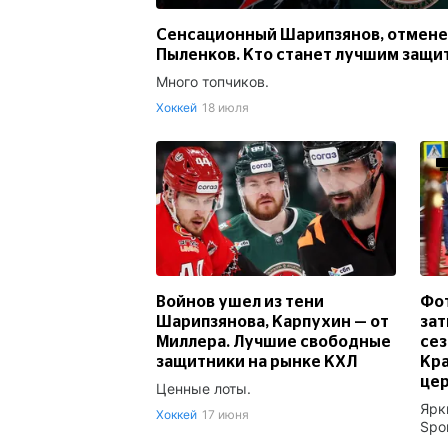
Сенсационный Шарипзянов, отмене
Пыленков. Кто станет лучшим защи
Много топчиков.
Хоккей
18 июля
Войнов ушел из тени
Фот
Шарипзянова, Карпухин — от
зат
Миллера. Лучшие свободные
сез
защитники на рынке КХЛ
Кра
це
Ценные лоты.
Ярк
Хоккей
17 июня
Spo