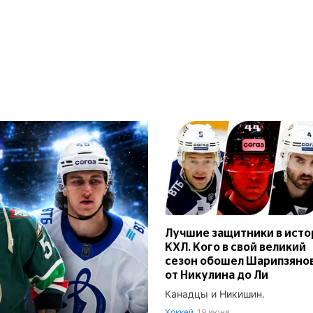
Лучшие защитники в исто
КХЛ. Кого в свой великий
сезон обошел Шарипзянов
от Никулина до Ли
Канадцы и Никишин.
Хоккей
19 июня