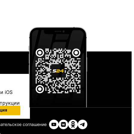
и iOS
струкции
ция
ательское соглашение
х