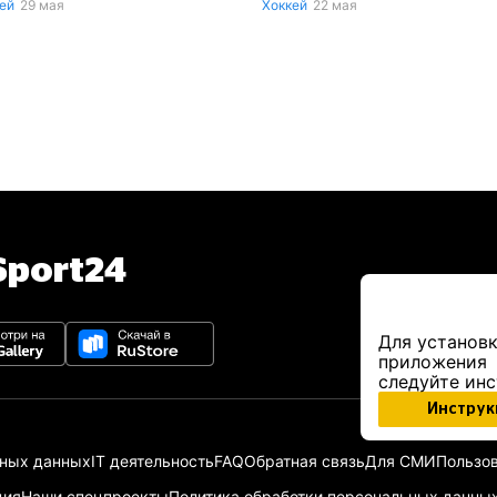
ей
29 мая
Хоккей
22 мая
port24
Для установк
приложения
следуйте ин
Инструк
ьных данных
IT деятельность
FAQ
Обратная связь
Для СМИ
Пользов
ция
Наши спецпроекты
Политика обработки персональных данны