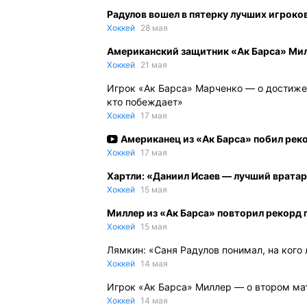
Радулов вошел в пятерку лучших игроко
Хоккей
28 мая
Американский защитник «Ак Барса» Ми
Хоккей
21 мая
Игрок «Ак Барса» Марченко — о достиже
кто побеждает»
Хоккей
17 мая
Американец из «Ак Барса» побил рек
Хоккей
17 мая
Хартли: «Даниил Исаев — лучший врата
Хоккей
15 мая
Миллер из «Ак Барса» повторил рекорд 
Хоккей
15 мая
Лямкин: «Саня Радулов понимал, на кого
Хоккей
14 мая
Игрок «Ак Барса» Миллер — о втором мат
Хоккей
14 мая