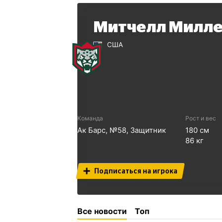
Митчелл Милл
США
Команда
Рост и вес
Ак Барс
, №
58
,
Защитник
180
см
86
кг
Подписаться на игрока
Все новости
Топ