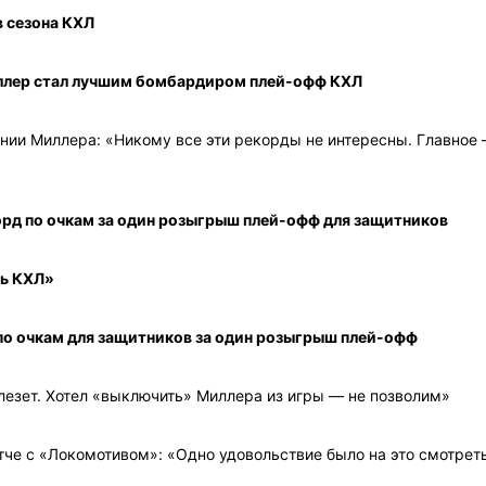
в сезона КХЛ
ллер стал лучшим бомбардиром плей-офф КХЛ
нии Миллера: «Никому все эти рекорды не интересны. Главное
орд по очкам за один розыгрыш плей-офф для защитников
рь КХЛ»
по очкам для защитников за один розыгрыш плей-офф
 лезет. Хотел «выключить» Миллера из игры — не позволим»
че с «Локомотивом»: «Одно удовольствие было на это смотрет