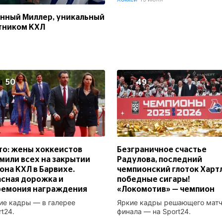
нный Миллер, уникальный
тником КХЛ
50
49
о: жены хоккеистов
Безграничное счастье
мили всех на закрытии
Радулова, последний
она КХЛ в Барвихе.
чемпионский глоток Харт
сная дорожка и
победные сигары!
ремония награждения
«Локомотив» — чемпион
ие кадры — в галерее
Яркие кадры решающего мат
rt24.
финала — на Sport24.