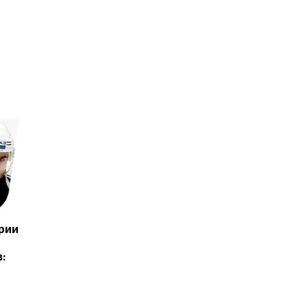
рии
: