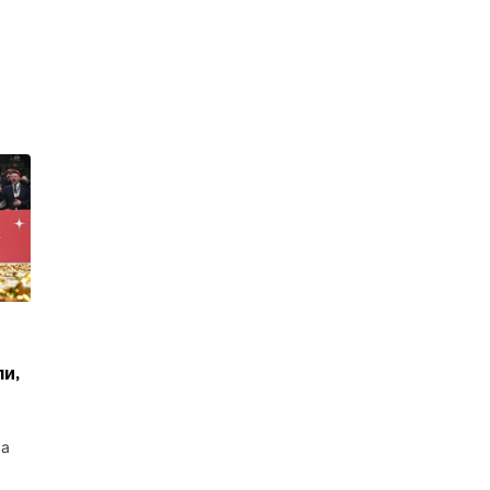
ли,
ча