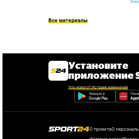
Хокк
Все материалы
Установите
приложение S
Что нового? История изменений
О проекте
О персонал
История версий
Редак