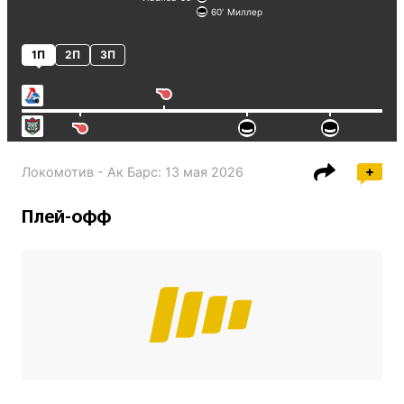
60
Миллер
1П
2П
3П
Локомотив - Ак Барс
:
13 мая 2026
Плей-офф