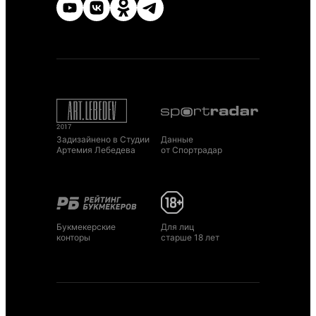
Задизайнено в Студии
Данные
Артемия Лебедева
от Спортрадар
Букмекерские
Для лиц
конторы
старше 18 лет