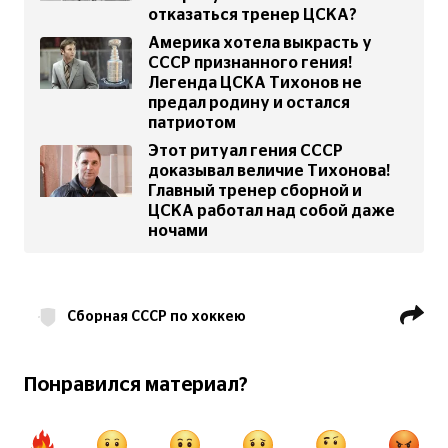
отказаться тренер ЦСКА?
Америка хотела выкрасть у
СССР признанного гения!
Легенда ЦСКА Тихонов не
предал родину и остался
патриотом
Этот ритуал гения СССР
доказывал величие Тихонова!
Главный тренер сборной и
ЦСКА работал над собой даже
ночами
Сборная СССР по хоккею
Виктор Тихонов-старший
Понравился материал?