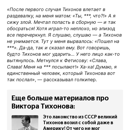
«После первого случая Тихонов влетает в
раздевалку, на меня матом: «Ты, ***, что?!» А я
сижу злой. Мечтал попасть в сборную — и так
обосраться! Хотя играл-то неплохо, но эпизод
все перечеркнул. Я слушаю, слушаю — а Тихонов
не унимается. Тут у меня вырвалось: «Пошел на
***». Да-да, так и сказал ему. Вот говоришь,
будто Тихонов мог ударить… У него лицо как-то
вытянулось. Метнулся к Фетисову: «Слава,
Слава! Меня на *** посылают!» Ха-ха! Думаю, я
единственный человек, который Тихонова вот
так послал»
, — рассказывал голкипер.
Еще больше материалов про
Виктора Тихонова:
Это лакомство из СССР великий
Тихонов возил с собой даже в
Америку! От чего не мог