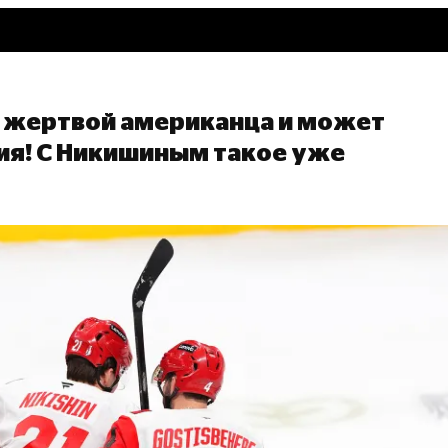
л жертвой американца и может
ия! С Никишиным такое уже