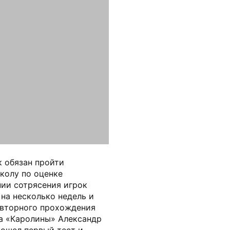
 обязан пройти
колу по оценке
нии сотрясения игрок
на несколько недель и
овторного прохождения
ка «Каролины» Александр
рошел первый тест и