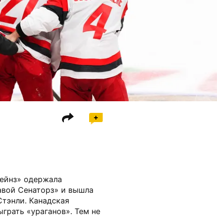
ейнз» одержала
авой Сенаторз» и вышла
Стэнли. Канадская
ыграть «ураганов». Тем не