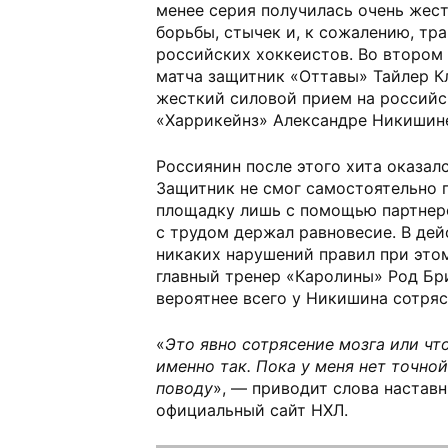
менее серия получилась очень жест
борьбы, стычек и, к сожалению, тр
российских хоккеистов. Во втором
матча защитник «Оттавы» Тайлер К
жесткий силовой прием на россий
«Харрикейнз» Александре Никишин
Россиянин после этого хита оказалс
Защитник не смог самостоятельно п
площадку лишь с помощью партнеро
с трудом держал равновесие. В де
никаких нарушений правил при этом
главный тренер «Каролины» Род Бр
вероятнее всего у Никишина сотряс
«
Это явно сотрясение мозга или чт
именно так. Пока у меня нет точно
поводу
», — приводит слова настав
официальный сайт НХЛ.