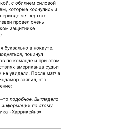
кой, с обилием силовой
авм, которые коснулись и
 периоде четвертого
левен провел очень
ском защитнике
е.
я буквально в нокауте.
одняться, покинул
в по команде и при этом
йствиях американца судьи
 не увидели. После матча
индамор заявил, что
ение:
о-то подобное. Выглядело
й информации по этому
ника «Харрикейнз»