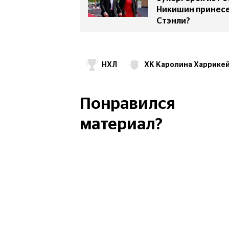
Никишин принесе
Стэнли?
НХЛ
ХК Каролина Харрике
Александр Никишин
ХК СКА
Понравился
материал?