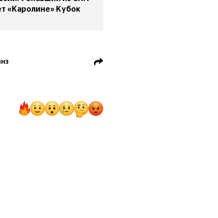
т «Каролине» Кубок
йнз
Роман Ротенберг