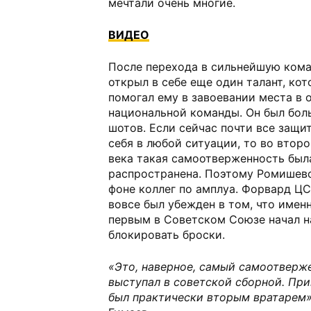
мечтали очень многие.
ВИДЕО
После перехода в сильнейшую ком
открыл в себе еще один талант, ко
помогал ему в завоевании места в о
национальной команды. Он был бол
шотов. Если сейчас почти все защи
себя в любой ситуации, то во втор
века такая самоотверженность был
распространена. Поэтому Ромишевс
фоне коллег по амплуа. Форвард Ц
вовсе был убежден в том, что имен
первым в Советском Союзе начал н
блокировать броски.
«Это, наверное, самый самоотверж
выступал в советской сборной. При
был практически вторым вратарем