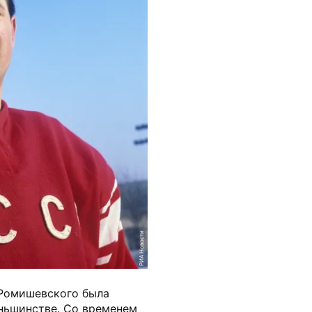
РИА Новости
Ромишевского была
еньшинстве. Со временем