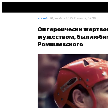
Хоккей
26 декабря 2025, Пятница, 09:30
Он героически жертвов
мужеством, был любим
Ромишевского