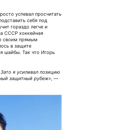
росто успевал просчитать
подставить себя под
учит гораздо легче и
на СССР хоккейная
со своим прямым
лось в защите
я шайбы. Так что Игорь
. Зато я усиливал позицию
ьный защитный рубеж»
, —