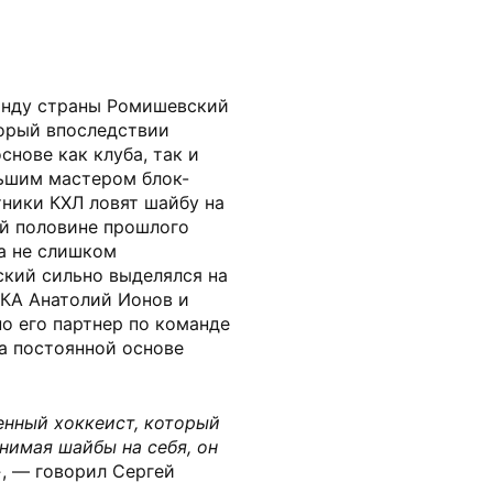
анду страны Ромишевский
торый впоследствии
снове как клуба, так и
ьшим мастером блок-
тники КХЛ ловят шайбу на
ой половине прошлого
а не слишком
кий сильно выделялся на
СКА Анатолий Ионов и
но его партнер по команде
а постоянной основе
енный хоккеист, который
нимая шайбы на себя, он
»
, — говорил Сергей