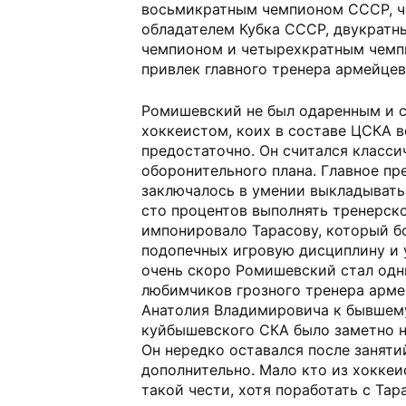
восьмикратным чемпионом СССР, 
обладателем Кубка СССР, двукрат
чемпионом и четырехкратным чемп
привлек главного тренера армейцев
Ромишевский не был одаренным и 
хоккеистом, коих в составе ЦСКА в
предостаточно. Он считался класс
оборонительного плана. Главное п
заключалось в умении выкладыватьс
сто процентов выполнять тренерско
импонировало Тарасову, который б
подопечных игровую дисциплину и у
очень скоро Ромишевский стал одн
любимчиков грозного тренера арме
Анатолия Владимировича к бывшем
куйбышевского СКА было заметно 
Он нередко оставался после заняти
дополнительно. Мало кто из хокке
такой чести, хотя поработать с Та