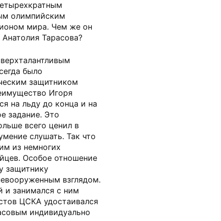
четырехкратным
ным олимпийским
ионом мира. Чем же он
 Анатолия Тарасова?
сверхталантливым
сегда было
ическим защитником
реимущество Игоря
я на льду до конца и на
е задание. Это
ольше всего ценил в
мение слушать. Так что
им из немногих
йцев. Особое отношение
у защитнику
невооруженным взглядом.
й и занимался с ним
истов ЦСКА удостаивался
расовым индивидуально