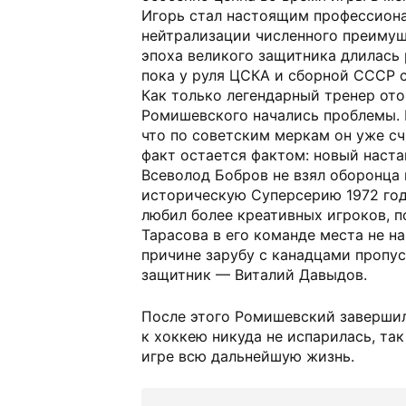
Игорь стал настоящим профессиона
нейтрализации численного преимущ
эпоха великого защитника длилась 
пока у руля ЦСКА и сборной СССР 
Как только легендарный тренер ото
Ромишевского начались проблемы. 
что по советским меркам он уже сч
факт остается фактом: новый наст
Всеволод Бобров не взял оборонца
историческую Суперсерию 1972 го
любил более креативных игроков, 
Тарасова в его команде места не н
причине зарубу с канадцами пропус
защитник — Виталий Давыдов.
После этого Ромишевский завершил
к хоккею никуда не испарилась, та
игре всю дальнейшую жизнь.