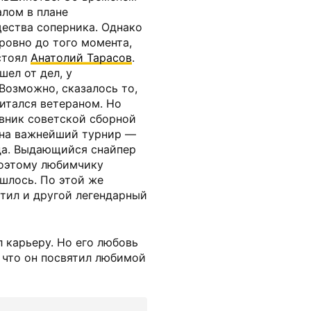
лом в плане
ества соперника. Однако
ровно до того момента,
стоял
Анатолий Тарасов
.
шел от дел, у
Возможно, сказалось то,
итался ветераном. Но
авник советской сборной
 на важнейший турнир —
да. Выдающийся снайпер
поэтому любимчику
ашлось. По этой же
тил и другой легендарный
 карьеру. Но его любовь
к что он посвятил любимой