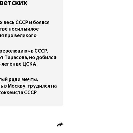
ветских
х весь СССР и боялся
стве носил милое
я про великого
«революцию» в СССР,
ет Тарасова, но добился
о легенде ЦСКА
тый ради мечты,
ь в Москву, трудился на
хоккеиста СССР