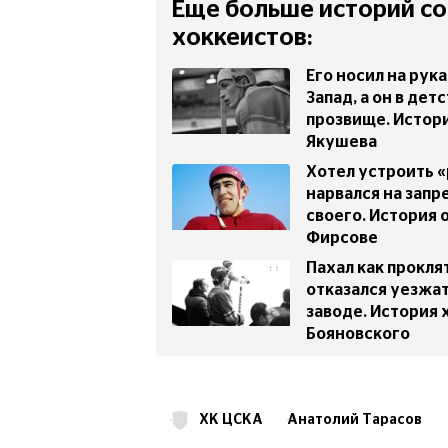
Еще больше историй со
хоккеистов:
Его носил на рука
Запад, а он в дет
прозвище. Истори
Якушева
Хотел устроить 
нарвался на запр
своего. История 
Фирсове
Пахал как прокля
отказался уезжат
заводе. История 
Бояновского
ХК ЦСКА
Анатолий Тарасов