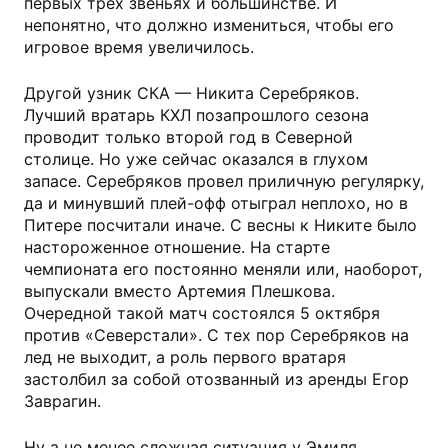
первых трех звеньях и большинстве. И
непонятно, что должно измениться, чтобы его
игровое время увеличилось.
Другой узник СКА — Никита Серебряков.
Лучший вратарь КХЛ позапрошлого сезона
проводит только второй год в Северной
столице. Но уже сейчас оказался в глухом
запасе. Серебряков провел приличную регулярку,
да и минувший плей-офф отыграл неплохо, но в
Питере посчитали иначе. С весны к Никите было
настороженное отношение. На старте
чемпионата его постоянно меняли или, наоборот,
выпускали вместо Артемия Плешкова.
Очередной такой матч состоялся 5 октября
против «Северстали». С тех пор Серебряков на
лед не выходит, а роль первого вратаря
застолбил за собой отозванный из аренды Егор
Заврагин.
Ну а не менее сложная ситуация у Эмиля