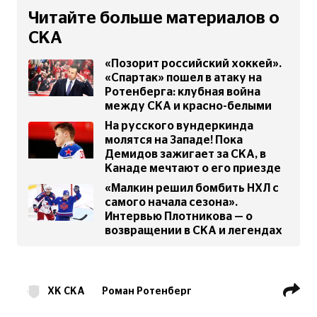
Читайте больше материалов о
СКА
«Позорит российский хоккей».
«Спартак» пошел в атаку на
Ротенберга: клубная война
между СКА и красно-белыми
На русского вундеркинда
молятся на Западе! Пока
Демидов зажигает за СКА, в
Канаде мечтают о его приезде
«Малкин решил бомбить НХЛ с
самого начала сезона».
Интервью Плотникова — о
возвращении в СКА и легендах
ХК СКА
Роман Ротенберг
Эмиль Галимов