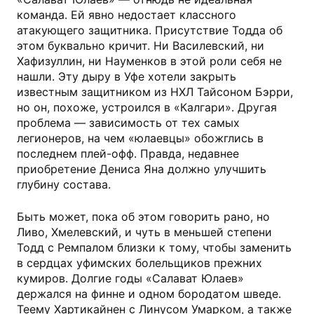
команда. Ей явно недостает классного
атакующего защитника. Присутствие Тодда об
этом буквально кричит. Ни Василевский, ни
Хафизуллин, ни Науменков в этой роли себя не
нашли. Эту дыру в Уфе хотели закрыть
известным защитником из НХЛ Тайсоном Бэрри,
но он, похоже, устроился в «Калгари». Другая
проблема — зависимость от тех самых
легионеров, на чем «юлаевцы» обожглись в
последнем плей-офф. Правда, недавнее
приобретение Дениса Яна должно улучшить
глубину состава.
Быть может, пока об этом говорить рано, но
Ливо, Хмелевский, и чуть в меньшей степени
Тодд с Ремпалом близки к тому, чтобы заменить
в сердцах уфимских болельщиков прежних
кумиров. Долгие годы «Салават Юлаев»
держался на финне и одном бородатом шведе.
Теему Хартикайнен с Линусом Умарком, а также