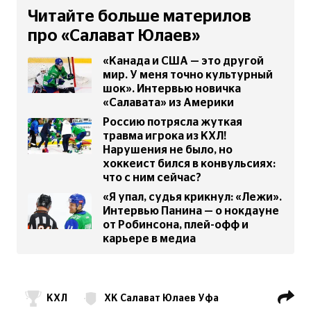
Читайте больше материлов
про «Салават Юлаев»
«Канада и США — это другой
мир. У меня точно культурный
шок». Интервью новичка
«Салавата» из Америки
Россию потрясла жуткая
травма игрока из КХЛ!
Нарушения не было, но
хоккеист бился в конвульсиях:
что с ним сейчас?
«Я упал, судья крикнул: «Лежи».
Интервью Панина — о нокдауне
от Робинсона, плей-офф и
карьере в медиа
КХЛ
ХК Салават Юлаев Уфа