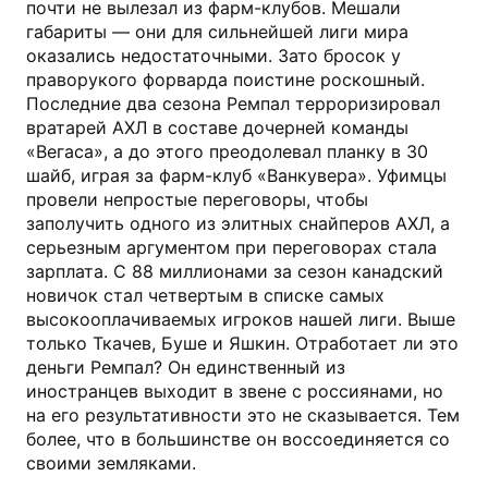
почти не вылезал из фарм-клубов. Мешали
габариты — они для сильнейшей лиги мира
оказались недостаточными. Зато бросок у
праворукого форварда поистине роскошный.
Последние два сезона Ремпал терроризировал
вратарей АХЛ в составе дочерней команды
«Вегаса», а до этого преодолевал планку в 30
шайб, играя за фарм-клуб «Ванкувера». Уфимцы
провели непростые переговоры, чтобы
заполучить одного из элитных снайперов АХЛ, а
серьезным аргументом при переговорах стала
зарплата. С 88 миллионами за сезон канадский
новичок стал четвертым в списке самых
высокооплачиваемых игроков нашей лиги. Выше
только Ткачев, Буше и Яшкин. Отработает ли это
деньги Ремпал? Он единственный из
иностранцев выходит в звене с россиянами, но
на его результативности это не сказывается. Тем
более, что в большинстве он воссоединяется со
своими земляками.