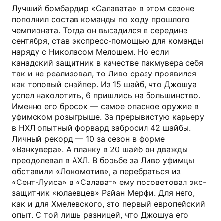
Лучший бомбардир «Салавата» в этом сезоне
пополнил состав команды по ходу прошлого
чемпионата. Тогда он высадился в середине
сентября, став экспресс-помощью для команды
наряду с Николасом Мелошем. Но если
канадский защитник в качестве пакмувера себя
так и не реализовал, то Ливо сразу проявился
как топовый снайпер. Из 15 шайб, что Джошуа
успел наколотить, 6 пришлись на большинство.
Именно его бросок — самое опасное оружие в
уфимском розыгрыше. За прерывистую карьеру
в НХЛ опытный форвард забросил 42 шайбы.
Личный рекорд — 10 за сезон в форме
«Ванкувера». А планку в 20 шайб он дважды
преодолевал в АХЛ. В борьбе за Ливо уфимцы
обставили «Локомотив», а перебраться из
«Сент-Луиса» в «Салават» ему посоветовал экс-
защитник «юлаевцев» Райан Мерфи. Для него,
как и для Хмелевского, это первый европейский
опыт. С той лишь разницей, что Джошуа его