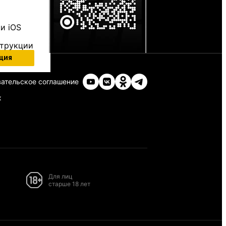
и iOS
струкции
ция
ательское соглашение
х
Для лиц
старше 18 лет