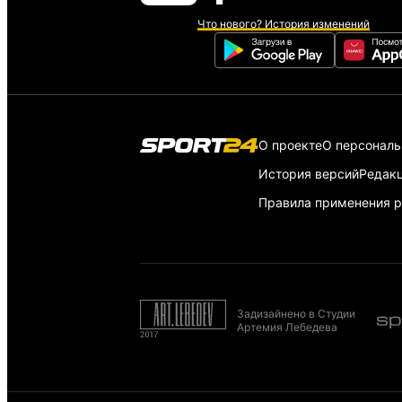
Что нового? История изменений
О проекте
О персонал
История версий
Редак
Правила применения р
Задизайнено в Студии
Артемия Лебедева