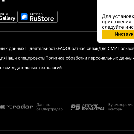
Для установк
приложения
следуйте ин
Инструк
ьных данных
IT деятельность
FAQ
Обратная связь
Для СМИ
Пользов
ция
Наши спецпроекты
Политика обработки персональных данны
екомендательных технологий
Данные
Букмекерские
от Спортрадар
конторы