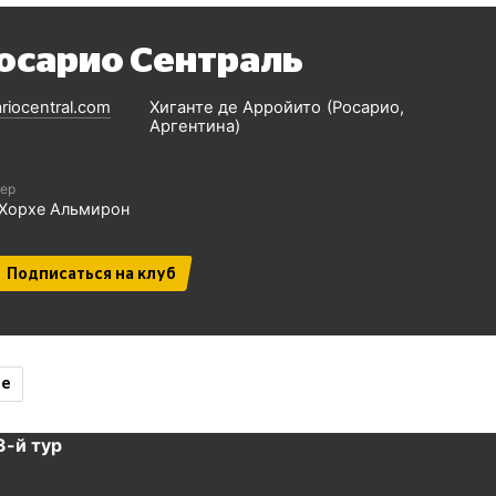
осарио Сентраль
ariocentral.com
Хиганте де Арройито
Росарио
Аргентина
ер
Хорхе Альмирон
Подписаться на клуб
ие
 3-й тур