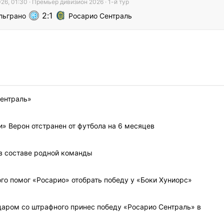
26, 01:30
·
Премьер дивизион
2026
· 1-й тур
2
1
льграно
Росарио Сентраль
Сентраль»
» Верон отстранен от футбола на 6 месяцев
в составе родной команды
го помог «Росарио» отобрать победу у «Боки Хуниорс»
аром со штрафного принес победу «Росарио Сентраль» в