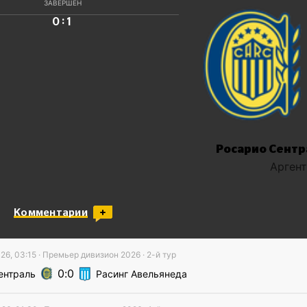
ЗАВЕРШЕН
:
0
1
Росарио Сентр
Арген
Комментарии
26, 03:15
·
Премьер дивизион
2026
· 2-й тур
0
0
ентраль
Расинг Авельянеда