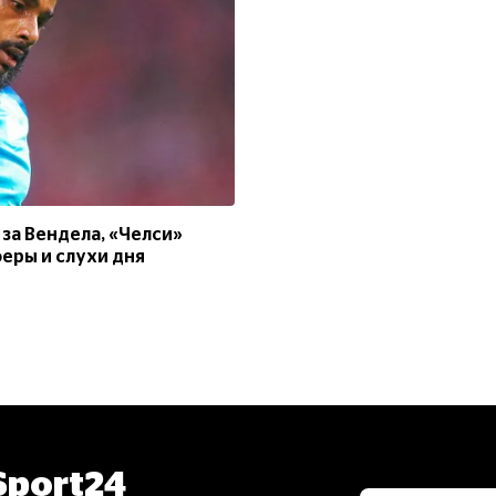
за Вендела, «Челси»
еры и слухи дня
port24