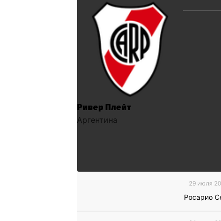
Ривер Плейт
Аргентина
29 июля 20
Росарио С