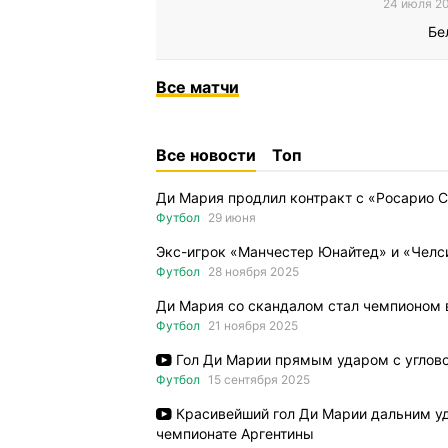
24 июля 20
Бе
Все
матчи
Все новости
Топ
Ди Мария продлил контракт с «Росарио 
Футбол
29 июня
Экс-игрок «Манчестер Юнайтед» и «Челси
Футбол
28 ноября 2025
Ди Мария со скандалом стал чемпионом 
Футбол
21 ноября 2025
Гол Ди Марии прямым ударом с углово
Футбол
15 сентября 2025
Красивейший гол Ди Марии дальним уд
чемпионате Аргентины