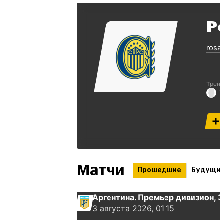
Р
ros
Трен
Матчи
Прошедшие
Будущ
Аргентина. Премьер дивизион
,
3 августа 2026, 01:15