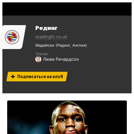
Рединг
readingfc.co.uk
Мадейски
Рединг
Англия
Тренер
Лиам Ричардсон
Подписаться на клуб