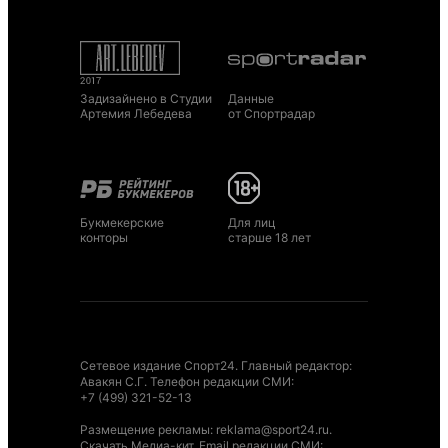
Задизайнено в Студии
Данные
Артемия Лебедева
от Спортрадар
Букмекерские
Для лиц
конторы
старше 18 лет
Сетевое издание Спорт24. Главный редактор:
Авакян С.Г. Телефон редакции СМИ:
+7 (499) 321-52-13
Размещение рекламы
:
reklama@sport24.ru
.
Скачать Медиа-кит
. Email редакции СМИ: