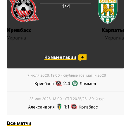
:
1
4
Кривбасс
Карпаты
Украина
Украина
Комментарии
7 июля 2026, 19:00
·
Клубные тов. матчи
2026
2
4
Кривбасс
Ломмел
23 мая 2026, 13:00
·
УПЛ
2025/26
· 30-й тур
1
1
Александрия
Кривбасс
Все
матчи